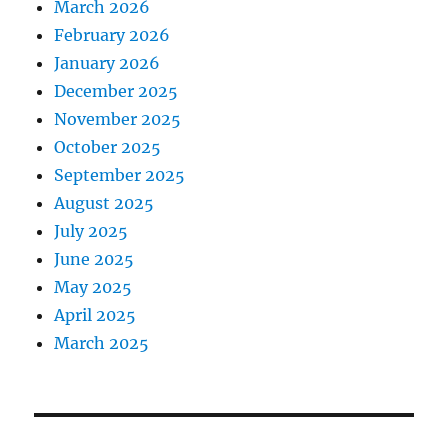
March 2026
February 2026
January 2026
December 2025
November 2025
October 2025
September 2025
August 2025
July 2025
June 2025
May 2025
April 2025
March 2025