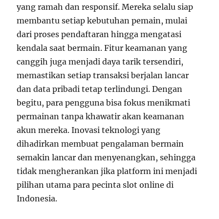
yang ramah dan responsif. Mereka selalu siap
membantu setiap kebutuhan pemain, mulai
dari proses pendaftaran hingga mengatasi
kendala saat bermain. Fitur keamanan yang
canggih juga menjadi daya tarik tersendiri,
memastikan setiap transaksi berjalan lancar
dan data pribadi tetap terlindungi. Dengan
begitu, para pengguna bisa fokus menikmati
permainan tanpa khawatir akan keamanan
akun mereka. Inovasi teknologi yang
dihadirkan membuat pengalaman bermain
semakin lancar dan menyenangkan, sehingga
tidak mengherankan jika platform ini menjadi
pilihan utama para pecinta slot online di
Indonesia.