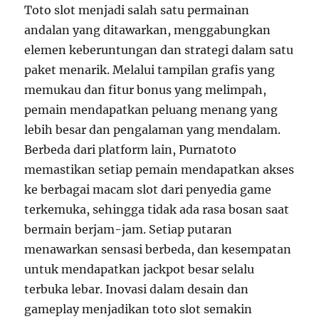
Toto slot menjadi salah satu permainan
andalan yang ditawarkan, menggabungkan
elemen keberuntungan dan strategi dalam satu
paket menarik. Melalui tampilan grafis yang
memukau dan fitur bonus yang melimpah,
pemain mendapatkan peluang menang yang
lebih besar dan pengalaman yang mendalam.
Berbeda dari platform lain, Purnatoto
memastikan setiap pemain mendapatkan akses
ke berbagai macam slot dari penyedia game
terkemuka, sehingga tidak ada rasa bosan saat
bermain berjam-jam. Setiap putaran
menawarkan sensasi berbeda, dan kesempatan
untuk mendapatkan jackpot besar selalu
terbuka lebar. Inovasi dalam desain dan
gameplay menjadikan toto slot semakin