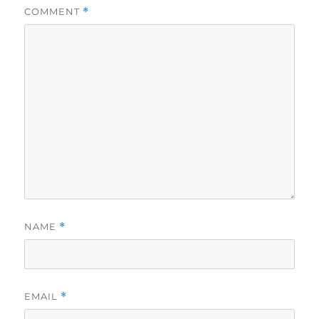
COMMENT
*
NAME
*
EMAIL
*