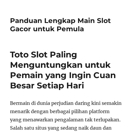
Panduan Lengkap Main Slot
Gacor untuk Pemula
Toto Slot Paling
Menguntungkan untuk
Pemain yang Ingin Cuan
Besar Setiap Hari
Bermain di dunia perjudian daring kini semakin
menarik dengan berbagai pilihan platform
yang menawarkan pengalaman tak terlupakan.
Salah satu situs yang sedang naik daun dan