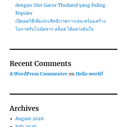
dengan Slot Gacor Thailand yang Paling
Populer
เปิดเผยวิธีเพิ่มประสิทธิภาพการเล่น พร้อมสร้าง
โอกาสรับโบนัสจาก สล็อต ได้อย่างมั่นใจ
Recent Comments
A WordPress Commenter
on
Hello world!
Archives
August 2026
July 2026