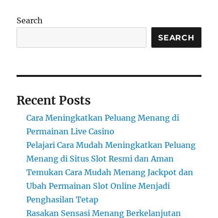
Search
SEARCH
Recent Posts
Cara Meningkatkan Peluang Menang di
Permainan Live Casino
Pelajari Cara Mudah Meningkatkan Peluang
Menang di Situs Slot Resmi dan Aman
Temukan Cara Mudah Menang Jackpot dan
Ubah Permainan Slot Online Menjadi
Penghasilan Tetap
Rasakan Sensasi Menang Berkelanjutan