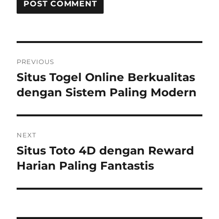
Post
PREVIOUS
navigation
Situs Togel Online Berkualitas
Previous
post:
dengan Sistem Paling Modern
NEXT
Situs Toto 4D dengan Reward
Next
post:
Harian Paling Fantastis