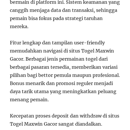
bermain di platform ini. Sistem keamanan yang
canggih menjaga data dan transaksi, sehingga
pemain bisa fokus pada strategi taruhan
mereka.
Fitur lengkap dan tampilan user-friendly
memudahkan navigasi di situs Togel Maxwin
Gacor. Berbagai jenis permainan togel dari
berbagai pasaran tersedia, memberikan variasi
pilihan bagi bettor pemula maupun profesional.
Bonus menarik dan promosi reguler menjadi
daya tarik utama yang meningkatkan peluang
menang pemain.
Kecepatan proses deposit dan withdraw di situs
Togel Maxwin Gacor sangat diandalkan.