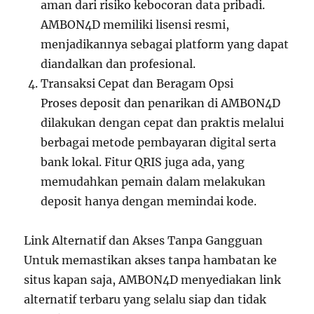
aman dari risiko kebocoran data pribadi.
AMBON4D memiliki lisensi resmi,
menjadikannya sebagai platform yang dapat
diandalkan dan profesional.
Transaksi Cepat dan Beragam Opsi
Proses deposit dan penarikan di AMBON4D
dilakukan dengan cepat dan praktis melalui
berbagai metode pembayaran digital serta
bank lokal. Fitur QRIS juga ada, yang
memudahkan pemain dalam melakukan
deposit hanya dengan memindai kode.
Link Alternatif dan Akses Tanpa Gangguan
Untuk memastikan akses tanpa hambatan ke
situs kapan saja, AMBON4D menyediakan link
alternatif terbaru yang selalu siap dan tidak