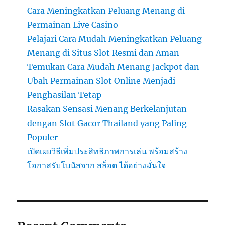
Cara Meningkatkan Peluang Menang di
Permainan Live Casino
Pelajari Cara Mudah Meningkatkan Peluang
Menang di Situs Slot Resmi dan Aman
Temukan Cara Mudah Menang Jackpot dan
Ubah Permainan Slot Online Menjadi
Penghasilan Tetap
Rasakan Sensasi Menang Berkelanjutan
dengan Slot Gacor Thailand yang Paling
Populer
เปิดเผยวิธีเพิ่มประสิทธิภาพการเล่น พร้อมสร้าง
โอกาสรับโบนัสจาก สล็อต ได้อย่างมั่นใจ