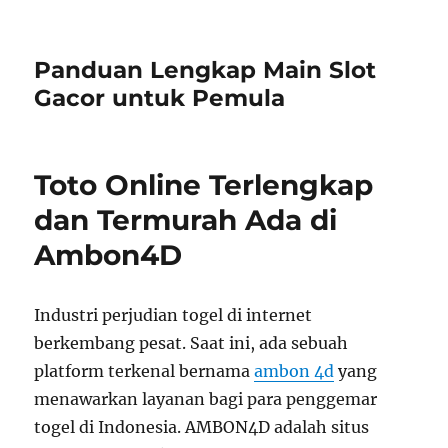
Panduan Lengkap Main Slot
Gacor untuk Pemula
Toto Online Terlengkap
dan Termurah Ada di
Ambon4D
Industri perjudian togel di internet
berkembang pesat. Saat ini, ada sebuah
platform terkenal bernama
ambon 4d
yang
menawarkan layanan bagi para penggemar
togel di Indonesia. AMBON4D adalah situs