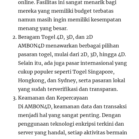
online. Fasilitas ini sangat menarik bagi
mereka yang memiliki budget terbatas
namun masih ingin memiliki kesempatan
menang yang besar.
Beragam Togel 4D, 3D, dan 2D
AMBON4D menawarkan berbagai pilihan
pasaran togel, mulai dari 2D, 3D, hingga 4D.
Selain itu, ada juga pasar internasional yang
cukup populer seperti Togel Singapore,
Hongkong, dan Sydney, serta pasaran lokal
yang sudah terverifikasi dan transparan.
Keamanan dan Kepercayaan
Di AMBON4D, keamanan data dan transaksi
menjadi hal yang sangat penting. Dengan
penggunaan teknologi enkripsi terkini dan
server yang handal, setiap aktivitas bermain