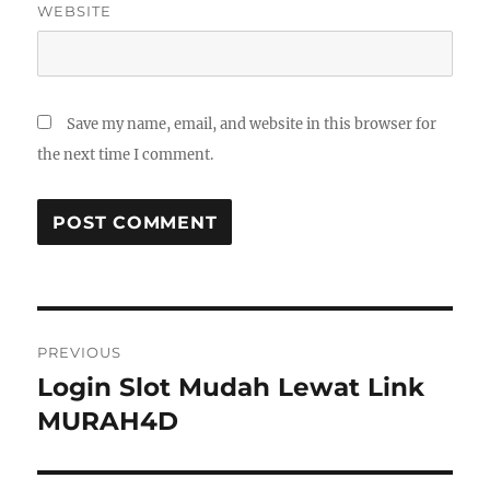
WEBSITE
Save my name, email, and website in this browser for
the next time I comment.
Post
PREVIOUS
navigation
Login Slot Mudah Lewat Link
Previous
post:
MURAH4D