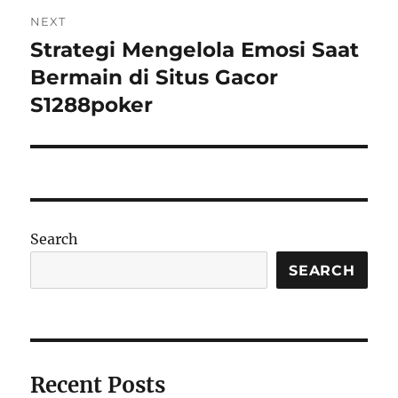
NEXT
Strategi Mengelola Emosi Saat
Next
post:
Bermain di Situs Gacor
S1288poker
Search
SEARCH
Recent Posts