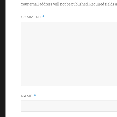
Your email address will not be published.
Required fields
COMMENT
*
NAME
*