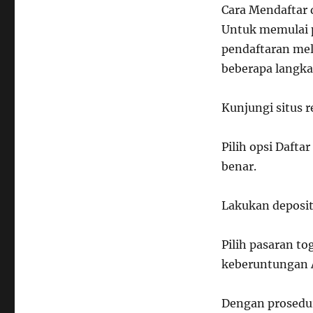
Cara Mendaftar 
Untuk memulai 
pendaftaran mela
beberapa langka
Kunjungi situs r
Pilih opsi Dafta
benar.
Lakukan deposit
Pilih pasaran t
keberuntungan 
Dengan prosedu