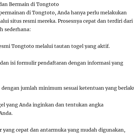
dan Bermain di Tongtoto
permainan di Tongtoto, Anda hanya perlu melakukan
lui situs resmi mereka. Prosesnya cepat dan terdiri dari
h sederhana:
esmi Tongtoto melalui tautan togel yang aktif.
r dan isi formulir pendaftaran dengan informasi yang
 dengan jumlah minimum sesuai ketentuan yang berlak
ogel yang Anda inginkan dan tentukan angka
Anda.
r yang cepat dan antarmuka yang mudah digunakan,