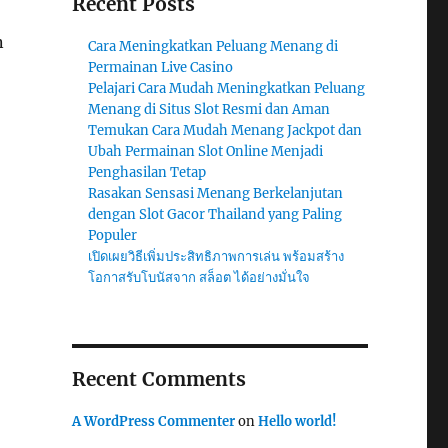
Recent Posts
n
Cara Meningkatkan Peluang Menang di
Permainan Live Casino
Pelajari Cara Mudah Meningkatkan Peluang
Menang di Situs Slot Resmi dan Aman
Temukan Cara Mudah Menang Jackpot dan
Ubah Permainan Slot Online Menjadi
Penghasilan Tetap
Rasakan Sensasi Menang Berkelanjutan
dengan Slot Gacor Thailand yang Paling
Populer
เปิดเผยวิธีเพิ่มประสิทธิภาพการเล่น พร้อมสร้าง
โอกาสรับโบนัสจาก สล็อต ได้อย่างมั่นใจ
Recent Comments
A WordPress Commenter
on
Hello world!