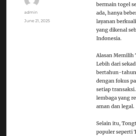
bermain togel se
Author
admin
ada, hanya bebe
Posted
June 21, 2025
layanan berkuali
on
yang dikenal seb
Indonesia.
Alasan Memilih
Lebih dari seka
bertahun-tahun 
dengan fokus p
setiap transaksi
lembaga yang re
aman dan legal.
Selain itu, Ton
populer seperti