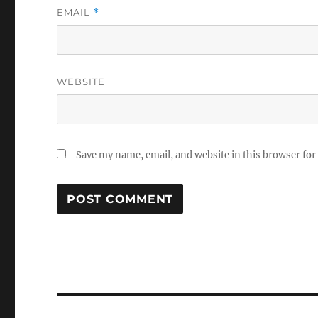
EMAIL
*
WEBSITE
Save my name, email, and website in this browser for
Post