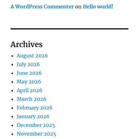
A WordPress Commenter
on
Hello world!
Archives
August 2026
July 2026
June 2026
May 2026
April 2026
March 2026
February 2026
January 2026
December 2025
November 2025