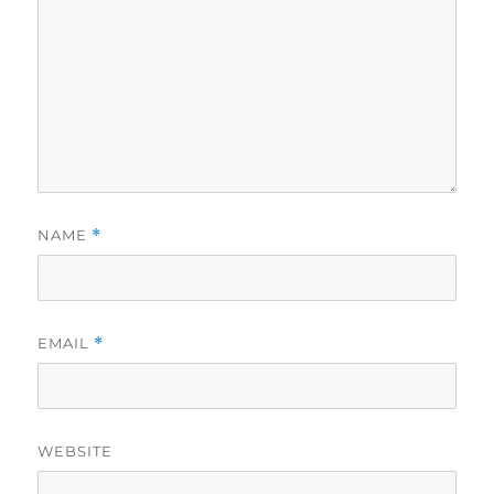
NAME
*
EMAIL
*
WEBSITE