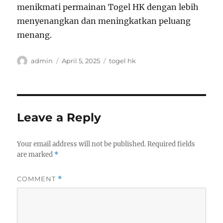
menikmati permainan Togel HK dengan lebih
menyenangkan dan meningkatkan peluang
menang.
Author
Posted
Tags
admin
April 5, 2025
togel hk
on
Leave a Reply
Your email address will not be published.
Required fields
are marked
*
COMMENT
*