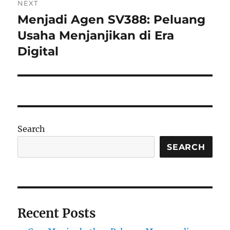
NEXT
Menjadi Agen SV388: Peluang
Next
post:
Usaha Menjanjikan di Era
Digital
Search
SEARCH
Recent Posts