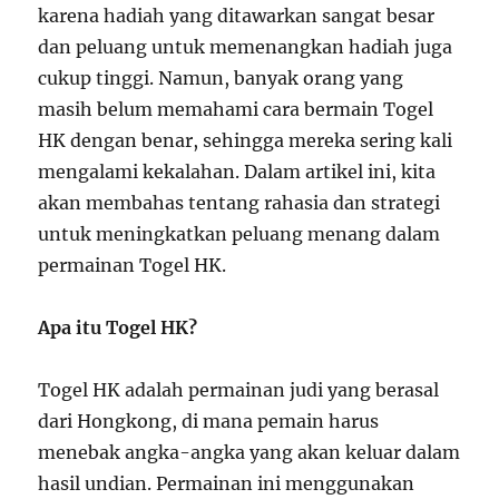
karena hadiah yang ditawarkan sangat besar
dan peluang untuk memenangkan hadiah juga
cukup tinggi. Namun, banyak orang yang
masih belum memahami cara bermain Togel
HK dengan benar, sehingga mereka sering kali
mengalami kekalahan. Dalam artikel ini, kita
akan membahas tentang rahasia dan strategi
untuk meningkatkan peluang menang dalam
permainan Togel HK.
Apa itu Togel HK?
Togel HK adalah permainan judi yang berasal
dari Hongkong, di mana pemain harus
menebak angka-angka yang akan keluar dalam
hasil undian. Permainan ini menggunakan