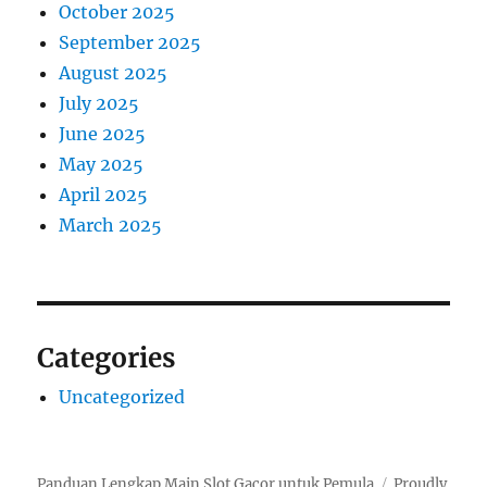
October 2025
September 2025
August 2025
July 2025
June 2025
May 2025
April 2025
March 2025
Categories
Uncategorized
Panduan Lengkap Main Slot Gacor untuk Pemula
Proudly