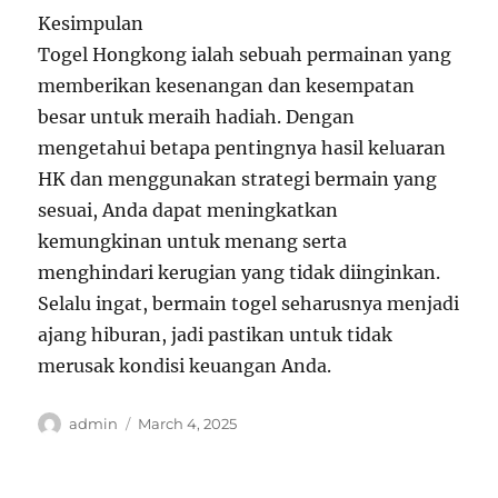
Kesimpulan
Togel Hongkong ialah sebuah permainan yang
memberikan kesenangan dan kesempatan
besar untuk meraih hadiah. Dengan
mengetahui betapa pentingnya hasil keluaran
HK dan menggunakan strategi bermain yang
sesuai, Anda dapat meningkatkan
kemungkinan untuk menang serta
menghindari kerugian yang tidak diinginkan.
Selalu ingat, bermain togel seharusnya menjadi
ajang hiburan, jadi pastikan untuk tidak
merusak kondisi keuangan Anda.
Author
Posted
admin
March 4, 2025
on