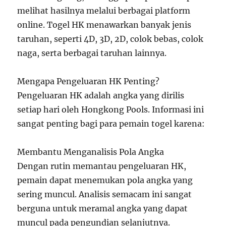
melihat hasilnya melalui berbagai platform
online. Togel HK menawarkan banyak jenis
taruhan, seperti 4D, 3D, 2D, colok bebas, colok
naga, serta berbagai taruhan lainnya.
Mengapa Pengeluaran HK Penting?
Pengeluaran HK adalah angka yang dirilis
setiap hari oleh Hongkong Pools. Informasi ini
sangat penting bagi para pemain togel karena:
Membantu Menganalisis Pola Angka
Dengan rutin memantau pengeluaran HK,
pemain dapat menemukan pola angka yang
sering muncul. Analisis semacam ini sangat
berguna untuk meramal angka yang dapat
muncul pada pengundian selanjutnya.