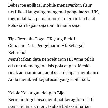
Beberapa aplikasi mobile menawarkan fitur
notifikasi langsung mengenai pengeluaran HK,
memudahkan pemain untuk memantau hasil
keluaran kapan saja dan di mana saja.
Tips Bermain Togel HK yang Efektif
Gunakan Data Pengeluaran HK Sebagai
Referensi
Manfaatkan data pengeluaran HK yang telah
ada untuk menganalisis pola angka. Meski
tidak ada jaminan, analisis ini dapat membantu
Anda membuat keputusan yang lebih baik.
Kelola Keuangan dengan Bijak
Bermain togel bisa membuat ketagihan, jadi
penting untuk menetapkan batasan harian