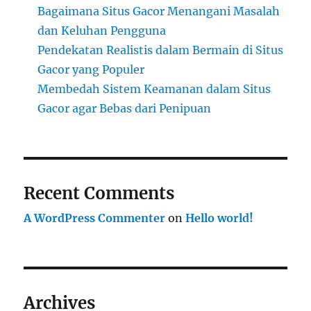
Bagaimana Situs Gacor Menangani Masalah
dan Keluhan Pengguna
Pendekatan Realistis dalam Bermain di Situs
Gacor yang Populer
Membedah Sistem Keamanan dalam Situs
Gacor agar Bebas dari Penipuan
Recent Comments
A WordPress Commenter
on
Hello world!
Archives