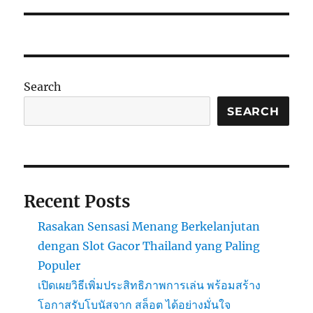
Search
SEARCH
Recent Posts
Rasakan Sensasi Menang Berkelanjutan
dengan Slot Gacor Thailand yang Paling
Populer
เปิดเผยวิธีเพิ่มประสิทธิภาพการเล่น พร้อมสร้าง
โอกาสรับโบนัสจาก สล็อต ได้อย่างมั่นใจ