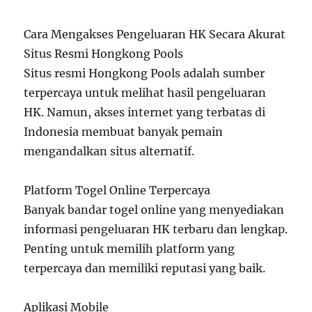
Cara Mengakses Pengeluaran HK Secara Akurat
Situs Resmi Hongkong Pools
Situs resmi Hongkong Pools adalah sumber
terpercaya untuk melihat hasil pengeluaran
HK. Namun, akses internet yang terbatas di
Indonesia membuat banyak pemain
mengandalkan situs alternatif.
Platform Togel Online Terpercaya
Banyak bandar togel online yang menyediakan
informasi pengeluaran HK terbaru dan lengkap.
Penting untuk memilih platform yang
terpercaya dan memiliki reputasi yang baik.
Aplikasi Mobile