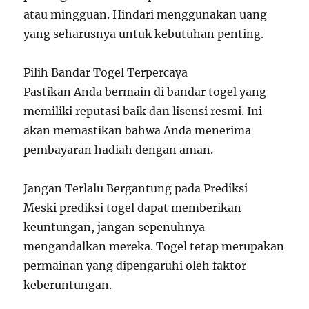
atau mingguan. Hindari menggunakan uang
yang seharusnya untuk kebutuhan penting.
Pilih Bandar Togel Terpercaya
Pastikan Anda bermain di bandar togel yang
memiliki reputasi baik dan lisensi resmi. Ini
akan memastikan bahwa Anda menerima
pembayaran hadiah dengan aman.
Jangan Terlalu Bergantung pada Prediksi
Meski prediksi togel dapat memberikan
keuntungan, jangan sepenuhnya
mengandalkan mereka. Togel tetap merupakan
permainan yang dipengaruhi oleh faktor
keberuntungan.