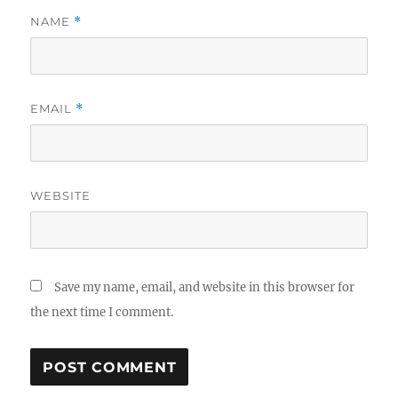
NAME
*
EMAIL
*
WEBSITE
Save my name, email, and website in this browser for
the next time I comment.