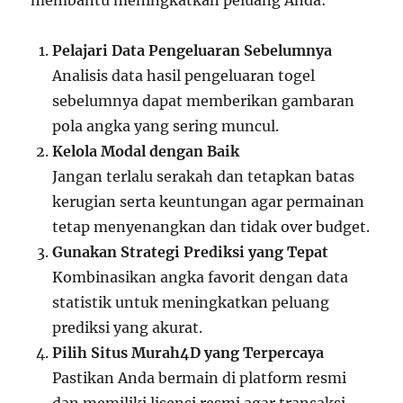
membantu meningkatkan peluang Anda:
Pelajari Data Pengeluaran Sebelumnya
Analisis data hasil pengeluaran togel
sebelumnya dapat memberikan gambaran
pola angka yang sering muncul.
Kelola Modal dengan Baik
Jangan terlalu serakah dan tetapkan batas
kerugian serta keuntungan agar permainan
tetap menyenangkan dan tidak over budget.
Gunakan Strategi Prediksi yang Tepat
Kombinasikan angka favorit dengan data
statistik untuk meningkatkan peluang
prediksi yang akurat.
Pilih Situs Murah4D yang Terpercaya
Pastikan Anda bermain di platform resmi