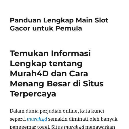
Panduan Lengkap Main Slot
Gacor untuk Pemula
Temukan Informasi
Lengkap tentang
Murah4D dan Cara
Menang Besar di Situs
Terpercaya
Dalam dunia perjudian online, kata kunci
seperti
murah4d
semakin diminati oleh banyak
penggemar togel. Situs
murah4d
menawarkan