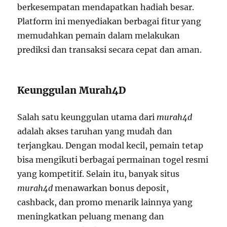
berkesempatan mendapatkan hadiah besar.
Platform ini menyediakan berbagai fitur yang
memudahkan pemain dalam melakukan
prediksi dan transaksi secara cepat dan aman.
Keunggulan Murah4D
Salah satu keunggulan utama dari
murah4d
adalah akses taruhan yang mudah dan
terjangkau. Dengan modal kecil, pemain tetap
bisa mengikuti berbagai permainan togel resmi
yang kompetitif. Selain itu, banyak situs
murah4d
menawarkan bonus deposit,
cashback, dan promo menarik lainnya yang
meningkatkan peluang menang dan