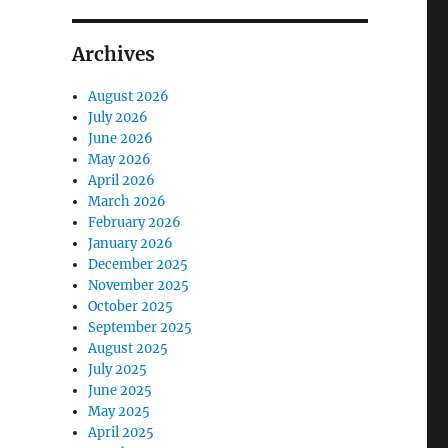
Archives
August 2026
July 2026
June 2026
May 2026
,
April 2026
March 2026
February 2026
January 2026
December 2025
November 2025
October 2025
September 2025
August 2025
July 2025
June 2025
May 2025
April 2025