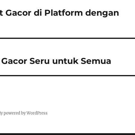
 Gacor di Platform dengan
e Gacor Seru untuk Semua
ly powered by WordPress