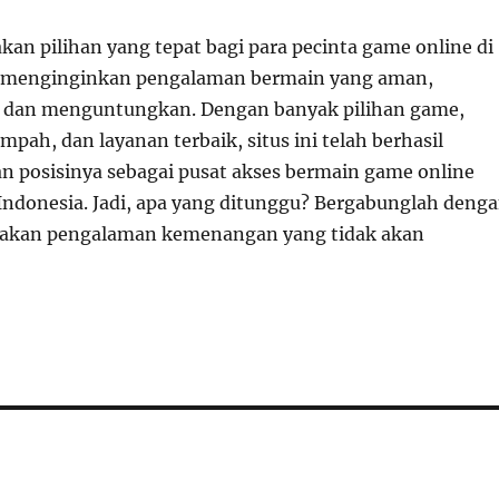
an pilihan yang tepat bagi para pecinta game online di
g menginginkan pengalaman bermain yang aman,
dan menguntungkan. Dengan banyak pilihan game,
pah, dan layanan terbaik, situs ini telah berhasil
posisinya sebagai pusat akses bermain game online
 Indonesia. Jadi, apa yang ditunggu? Bergabunglah deng
sakan pengalaman kemenangan yang tidak akan