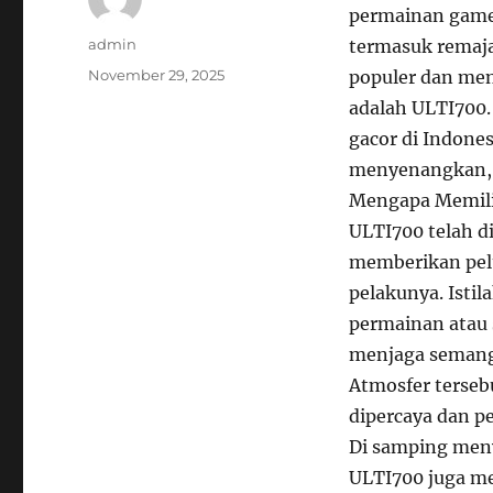
permainan game 
Author
admin
termasuk remaja
Posted
November 29, 2025
populer dan men
on
adalah ULTI700.
gacor di Indon
menyenangkan,
Mengapa Memil
ULTI700 telah di
memberikan pel
pelakunya. Isti
permainan atau 
menjaga semang
Atmosfer terseb
dipercaya dan p
Di samping men
ULTI700 juga me