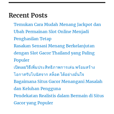
Recent Posts
Temukan Cara Mudah Menang Jackpot dan
Ubah Permainan Slot Online Menjadi
Penghasilan Tetap
Rasakan Sensasi Menang Berkelanjutan
dengan Slot Gacor Thailand yang Paling
Populer
เปิดเผยวิธีเพิ่มประสิทธิภาพการเล่น พร้อมสร้าง
โอกาสรับโบนัสจาก สล็อต ได้อย่างมั่นใจ
Bagaimana Situs Gacor Menangani Masalah
dan Keluhan Pengguna
Pendekatan Realistis dalam Bermain di Situs
Gacor yang Populer