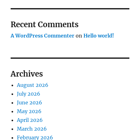
Recent Comments
A WordPress Commenter
on
Hello world!
Archives
August 2026
July 2026
June 2026
May 2026
April 2026
March 2026
February 2026