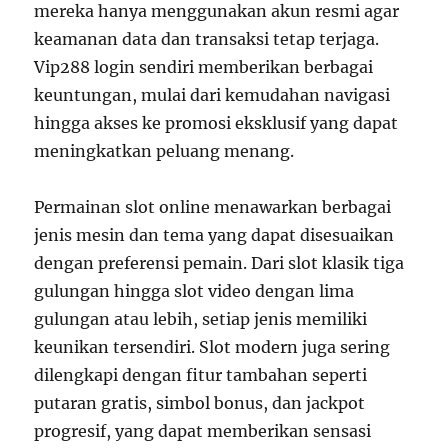
mereka hanya menggunakan akun resmi agar
keamanan data dan transaksi tetap terjaga.
Vip288 login sendiri memberikan berbagai
keuntungan, mulai dari kemudahan navigasi
hingga akses ke promosi eksklusif yang dapat
meningkatkan peluang menang.
Permainan slot online menawarkan berbagai
jenis mesin dan tema yang dapat disesuaikan
dengan preferensi pemain. Dari slot klasik tiga
gulungan hingga slot video dengan lima
gulungan atau lebih, setiap jenis memiliki
keunikan tersendiri. Slot modern juga sering
dilengkapi dengan fitur tambahan seperti
putaran gratis, simbol bonus, dan jackpot
progresif, yang dapat memberikan sensasi