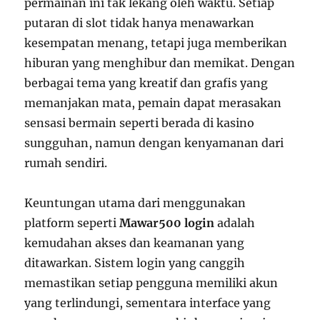
permainan ini tak lekang oleh waktu. Setiap
putaran di slot tidak hanya menawarkan
kesempatan menang, tetapi juga memberikan
hiburan yang menghibur dan memikat. Dengan
berbagai tema yang kreatif dan grafis yang
memanjakan mata, pemain dapat merasakan
sensasi bermain seperti berada di kasino
sungguhan, namun dengan kenyamanan dari
rumah sendiri.
Keuntungan utama dari menggunakan
platform seperti
Mawar500 login
adalah
kemudahan akses dan keamanan yang
ditawarkan. Sistem login yang canggih
memastikan setiap pengguna memiliki akun
yang terlindungi, sementara interface yang