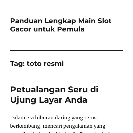
Panduan Lengkap Main Slot
Gacor untuk Pemula
Tag:
toto resmi
Petualangan Seru di
Ujung Layar Anda
Dalam era hiburan daring yang terus
berkembang, mencari pengalaman yang