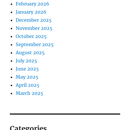
February 2026
January 2026
December 2025
November 2025
October 2025
September 2025
August 2025
July 2025
June 2025
May 2025
April 2025
March 2025
Categories