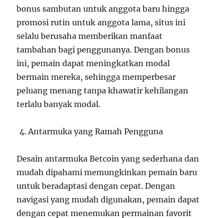
bonus sambutan untuk anggota baru hingga
promosi rutin untuk anggota lama, situs ini
selalu berusaha memberikan manfaat
tambahan bagi penggunanya. Dengan bonus
ini, pemain dapat meningkatkan modal
bermain mereka, sehingga memperbesar
peluang menang tanpa khawatir kehilangan
terlalu banyak modal.
Antarmuka yang Ramah Pengguna
Desain antarmuka Betcoin yang sederhana dan
mudah dipahami memungkinkan pemain baru
untuk beradaptasi dengan cepat. Dengan
navigasi yang mudah digunakan, pemain dapat
dengan cepat menemukan permainan favorit