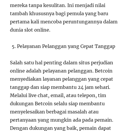
mereka tanpa kesulitan. Ini menjadi nilai
tambah khususnya bagi pemula yang baru
pertama kali mencoba peruntungannya dalam
dunia slot online.
Pelayanan Pelanggan yang Cepat Tanggap
Salah satu hal penting dalam situs perjudian
online adalah pelayanan pelanggan. Betcoin
menyediakan layanan pelanggan yang cepat
tanggap dan siap membantu 24 jam sehari.
Melalui live chat, email, atau telepon, tim
dukungan Betcoin selalu siap membantu
menyelesaikan berbagai masalah atau
pertanyaan yang mungkin ada pada pemain.
Dengan dukungan yang baik, pemain dapat