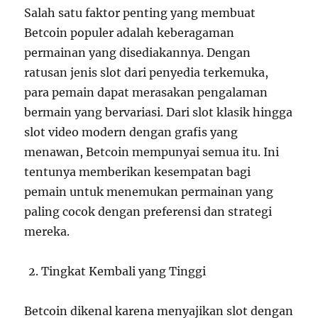
Salah satu faktor penting yang membuat
Betcoin populer adalah keberagaman
permainan yang disediakannya. Dengan
ratusan jenis slot dari penyedia terkemuka,
para pemain dapat merasakan pengalaman
bermain yang bervariasi. Dari slot klasik hingga
slot video modern dengan grafis yang
menawan, Betcoin mempunyai semua itu. Ini
tentunya memberikan kesempatan bagi
pemain untuk menemukan permainan yang
paling cocok dengan preferensi dan strategi
mereka.
Tingkat Kembali yang Tinggi
Betcoin dikenal karena menyajikan slot dengan