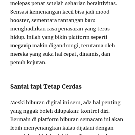
melepas penat setelah seharian beraktivitas.
Sensasi kemenangan kecil bisa jadi mood
booster, sementara tantangan baru
menghadirkan rasa penasaran yang terus
hidup. Inilah yang bikin platform seperti
megavip
makin digandrungi, terutama oleh
mereka yang suka hal cepat, dinamis, dan
penuh kejutan.
Santai tapi Tetap Cerdas
Meski hiburan digital ini seru, ada hal penting
yang nggak boleh dilupakan: kontrol diri.
Bermain di platform hiburan semacam ini akan
lebih menyenangkan kalau dijalani dengan