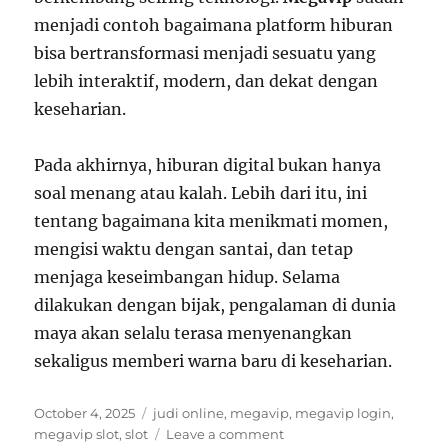
menjadi contoh bagaimana platform hiburan
bisa bertransformasi menjadi sesuatu yang
lebih interaktif, modern, dan dekat dengan
keseharian.
Pada akhirnya, hiburan digital bukan hanya
soal menang atau kalah. Lebih dari itu, ini
tentang bagaimana kita menikmati momen,
mengisi waktu dengan santai, dan tetap
menjaga keseimbangan hidup. Selama
dilakukan dengan bijak, pengalaman di dunia
maya akan selalu terasa menyenangkan
sekaligus memberi warna baru di keseharian.
Posted
Tags
October 4, 2025
judi online
,
megavip
,
megavip login
,
on
on
megavip slot
,
slot
Leave a comment