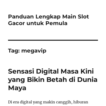
Panduan Lengkap Main Slot
Gacor untuk Pemula
Tag:
megavip
Sensasi Digital Masa Kini
yang Bikin Betah di Dunia
Maya
Di era digital yang makin canggih, hiburan