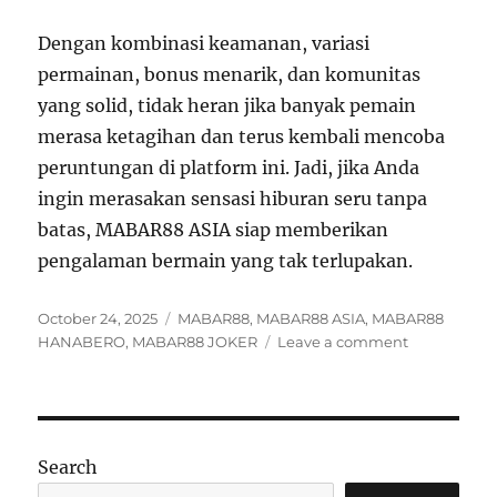
Dengan kombinasi keamanan, variasi
permainan, bonus menarik, dan komunitas
yang solid, tidak heran jika banyak pemain
merasa ketagihan dan terus kembali mencoba
peruntungan di platform ini. Jadi, jika Anda
ingin merasakan sensasi hiburan seru tanpa
batas, MABAR88 ASIA siap memberikan
pengalaman bermain yang tak terlupakan.
Posted
Tags
October 24, 2025
MABAR88
,
MABAR88 ASIA
,
MABAR88
on
on
HANABERO
,
MABAR88 JOKER
Leave a comment
Petualanga
Hiburan
Seru
yang
Bikin
Search
Ketagihan