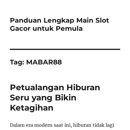
Panduan Lengkap Main Slot
Gacor untuk Pemula
Tag:
MABAR88
Petualangan Hiburan
Seru yang Bikin
Ketagihan
Dalam era modern saat ini, hiburan tidak lagi