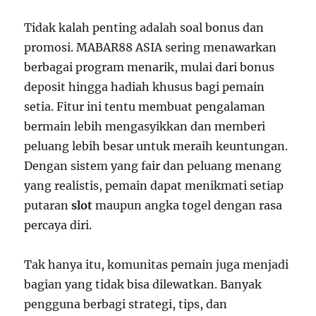
Tidak kalah penting adalah soal bonus dan
promosi. MABAR88 ASIA sering menawarkan
berbagai program menarik, mulai dari bonus
deposit hingga hadiah khusus bagi pemain
setia. Fitur ini tentu membuat pengalaman
bermain lebih mengasyikkan dan memberi
peluang lebih besar untuk meraih keuntungan.
Dengan sistem yang fair dan peluang menang
yang realistis, pemain dapat menikmati setiap
putaran
slot
maupun angka togel dengan rasa
percaya diri.
Tak hanya itu, komunitas pemain juga menjadi
bagian yang tidak bisa dilewatkan. Banyak
pengguna berbagi strategi, tips, dan