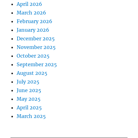
April 2026
March 2026
February 2026
January 2026
December 2025
November 2025
October 2025
September 2025
August 2025
July 2025
June 2025
May 2025
April 2025
March 2025