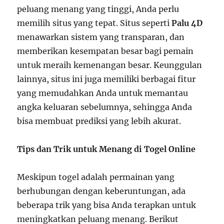
peluang menang yang tinggi, Anda perlu
memilih situs yang tepat. Situs seperti
Palu 4D
menawarkan sistem yang transparan, dan
memberikan kesempatan besar bagi pemain
untuk meraih kemenangan besar. Keunggulan
lainnya, situs ini juga memiliki berbagai fitur
yang memudahkan Anda untuk memantau
angka keluaran sebelumnya, sehingga Anda
bisa membuat prediksi yang lebih akurat.
Tips dan Trik untuk Menang di Togel Online
Meskipun togel adalah permainan yang
berhubungan dengan keberuntungan, ada
beberapa trik yang bisa Anda terapkan untuk
meningkatkan peluang menang. Berikut