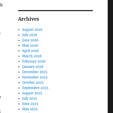
ak
Archives
August 2026
i
July 2026
June 2026
May 2026
April 2026
March 2026
February 2026
January 2026
December 2025
November 2025
October 2025
September 2025
August 2025
e
July 2025
June 2025
May 2025
k