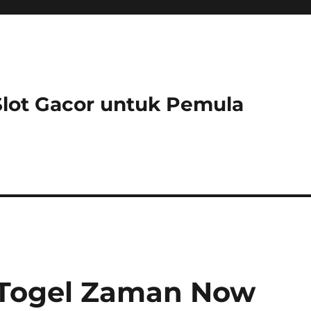
lot Gacor untuk Pemula
 Togel Zaman Now