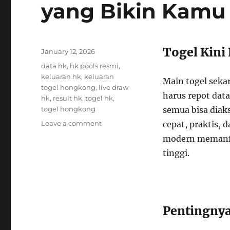
yang Bikin Kamu 
Togel Kini
Posted
January 12, 2026
on
Tags
data hk
,
hk pools resmi
,
keluaran hk
,
keluaran
Main togel seka
togel hongkong
,
live draw
harus repot dat
hk
,
result hk
,
togel hk
,
togel hongkong
semua bisa diak
on
Leave a comment
cepat, praktis,
Rahasia
modern memanfaa
Menang
tinggi.
Togel
Zaman
Now
yang
Bikin
Pentingny
Kamu
Selalu