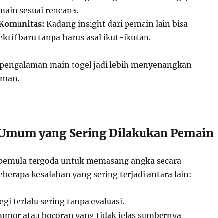
main sesuai rencana.
 Komunitas:
Kadang insight dari pemain lain bisa
tif baru tanpa harus asal ikut-ikutan.
, pengalaman main togel jadi lebih menyenangkan
aman.
 Umum yang Sering Dilakukan Pemain
pemula tergoda untuk memasang angka secara
berapa kesalahan yang sering terjadi antara lain:
gi terlalu sering tanpa evaluasi.
mor atau bocoran yang tidak jelas sumbernya.