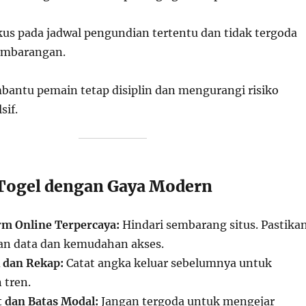
us pada jadwal pengundian tertentu dan tidak tergoda
embarangan.
mbantu pemain tetap disiplin dan mengurangi risiko
sif.
Togel dengan Gaya Modern
rm Online Terpercaya:
Hindari sembarang situs. Pastika
lian data dan kemudahan akses.
k dan Rekap:
Catat angka keluar sebelumnya untuk
 tren.
 dan Batas Modal:
Jangan tergoda untuk mengejar