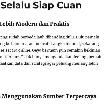
Selalu Siap Cuan
 Lebih Modern dan Praktis
rang sudah berbeda jauh dibanding dulu. Dulu pemain
ang ke bandar atau mencatat angka manual, sekarang
ses secara online. Gaya bermain pun semakin kekinian:
 dan terukur. Tidak hanya mengandalkan feeling, pemain
tkan data dan strategi agar peluang menang lebih
a Menggunakan Sumber Terpercaya