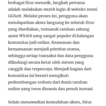
berbagai fitur menarik, langkah pertama
adalah melakukan ws168 login di website resmi
GGSoft. Melalui proses ini, pengguna akan
mendapatkan akses langsung ke seluruh fitur
yang disediakan, termasuk taruhan sabung
ayam WS168 yang sangat populer di kalangan
komunitas judi online. Keamanan dan
kenyamanan menjadi prioritas utama,
sehingga setiap transaksi dan data pengguna
dilindungi secara ketat oleh sistem yang
canggih dan terpercaya. Menjadi bagian dari
komunitas ini berarti mengikuti
perkembangan terbaru dari dunia taruhan
online yang terus dinamis dan penuh inovasi.
Selain menawarkan kemudahan akses, Situs