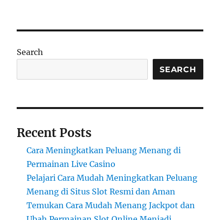
Strategi
Sabung
Ayam
yang
Bikin
Search
Hasil
Lebih
SEARCH
Maksimal
Recent Posts
Cara Meningkatkan Peluang Menang di
Permainan Live Casino
Pelajari Cara Mudah Meningkatkan Peluang
Menang di Situs Slot Resmi dan Aman
Temukan Cara Mudah Menang Jackpot dan
Ubah Permainan Slot Online Menjadi