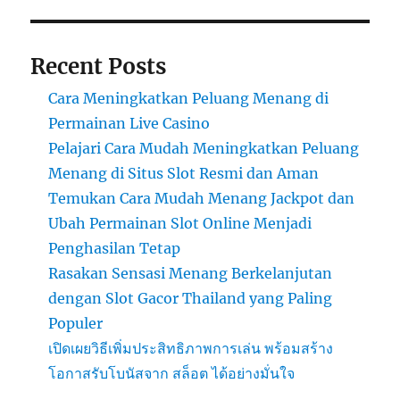
Recent Posts
Cara Meningkatkan Peluang Menang di
Permainan Live Casino
Pelajari Cara Mudah Meningkatkan Peluang
Menang di Situs Slot Resmi dan Aman
Temukan Cara Mudah Menang Jackpot dan
Ubah Permainan Slot Online Menjadi
Penghasilan Tetap
Rasakan Sensasi Menang Berkelanjutan
dengan Slot Gacor Thailand yang Paling
Populer
เปิดเผยวิธีเพิ่มประสิทธิภาพการเล่น พร้อมสร้าง
โอกาสรับโบนัสจาก สล็อต ได้อย่างมั่นใจ