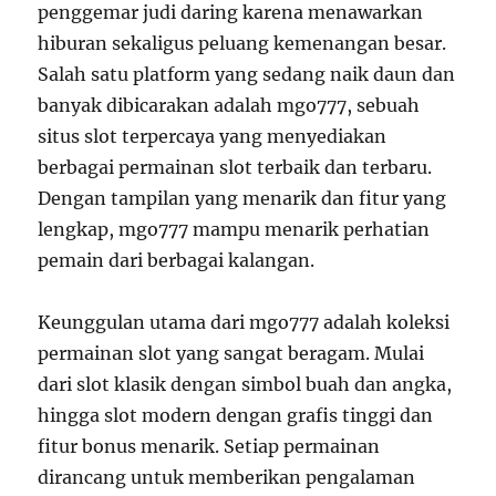
penggemar judi daring karena menawarkan
hiburan sekaligus peluang kemenangan besar.
Salah satu platform yang sedang naik daun dan
banyak dibicarakan adalah mgo777, sebuah
situs slot terpercaya yang menyediakan
berbagai permainan slot terbaik dan terbaru.
Dengan tampilan yang menarik dan fitur yang
lengkap, mgo777 mampu menarik perhatian
pemain dari berbagai kalangan.
Keunggulan utama dari mgo777 adalah koleksi
permainan slot yang sangat beragam. Mulai
dari slot klasik dengan simbol buah dan angka,
hingga slot modern dengan grafis tinggi dan
fitur bonus menarik. Setiap permainan
dirancang untuk memberikan pengalaman