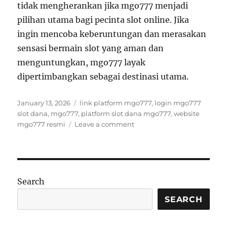
tidak mengherankan jika mgo777 menjadi
pilihan utama bagi pecinta slot online. Jika
ingin mencoba keberuntungan dan merasakan
sensasi bermain slot yang aman dan
menguntungkan, mgo777 layak
dipertimbangkan sebagai destinasi utama.
Posted
Tags
January 13, 2026
link platform mgo777
,
login mgo777
on
slot dana
,
mgo777
,
platform slot dana mgo777
,
website
on
mgo777 resmi
Leave a comment
Panduan
Menggunakan
Fitur
Autoplay
di
Search
Slot
Online
SEARCH