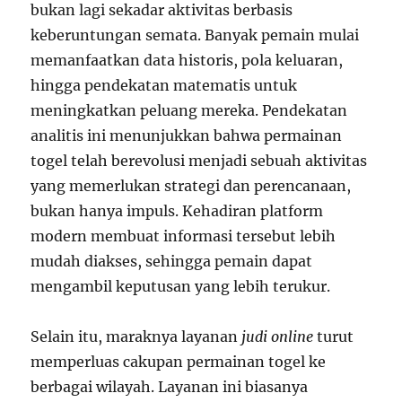
bukan lagi sekadar aktivitas berbasis
keberuntungan semata. Banyak pemain mulai
memanfaatkan data historis, pola keluaran,
hingga pendekatan matematis untuk
meningkatkan peluang mereka. Pendekatan
analitis ini menunjukkan bahwa permainan
togel telah berevolusi menjadi sebuah aktivitas
yang memerlukan strategi dan perencanaan,
bukan hanya impuls. Kehadiran platform
modern membuat informasi tersebut lebih
mudah diakses, sehingga pemain dapat
mengambil keputusan yang lebih terukur.
Selain itu, maraknya layanan
judi online
turut
memperluas cakupan permainan togel ke
berbagai wilayah. Layanan ini biasanya