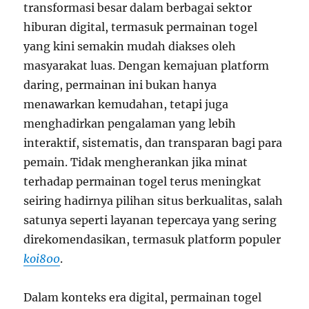
transformasi besar dalam berbagai sektor
hiburan digital, termasuk permainan togel
yang kini semakin mudah diakses oleh
masyarakat luas. Dengan kemajuan platform
daring, permainan ini bukan hanya
menawarkan kemudahan, tetapi juga
menghadirkan pengalaman yang lebih
interaktif, sistematis, dan transparan bagi para
pemain. Tidak mengherankan jika minat
terhadap permainan togel terus meningkat
seiring hadirnya pilihan situs berkualitas, salah
satunya seperti layanan tepercaya yang sering
direkomendasikan, termasuk platform populer
koi800
.
Dalam konteks era digital, permainan togel