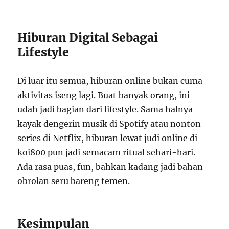
Hiburan Digital Sebagai
Lifestyle
Di luar itu semua, hiburan online bukan cuma
aktivitas iseng lagi. Buat banyak orang, ini
udah jadi bagian dari lifestyle. Sama halnya
kayak dengerin musik di Spotify atau nonton
series di Netflix, hiburan lewat judi online di
koi800 pun jadi semacam ritual sehari-hari.
Ada rasa puas, fun, bahkan kadang jadi bahan
obrolan seru bareng temen.
Kesimpulan