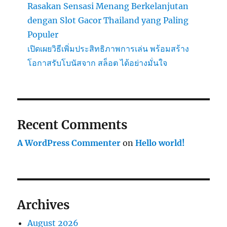
Rasakan Sensasi Menang Berkelanjutan
dengan Slot Gacor Thailand yang Paling
Populer
เปิดเผยวิธีเพิ่มประสิทธิภาพการเล่น พร้อมสร้าง
โอกาสรับโบนัสจาก สล็อต ได้อย่างมั่นใจ
Recent Comments
A WordPress Commenter
on
Hello world!
Archives
August 2026