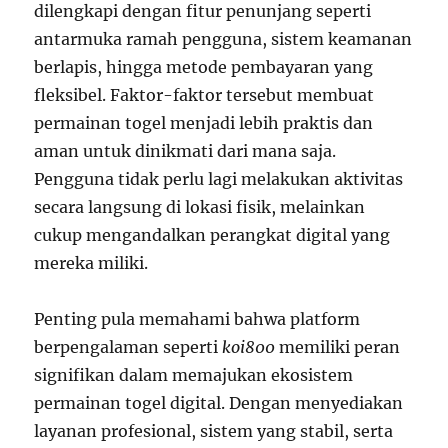
dilengkapi dengan fitur penunjang seperti
antarmuka ramah pengguna, sistem keamanan
berlapis, hingga metode pembayaran yang
fleksibel. Faktor-faktor tersebut membuat
permainan togel menjadi lebih praktis dan
aman untuk dinikmati dari mana saja.
Pengguna tidak perlu lagi melakukan aktivitas
secara langsung di lokasi fisik, melainkan
cukup mengandalkan perangkat digital yang
mereka miliki.
Penting pula memahami bahwa platform
berpengalaman seperti
koi800
memiliki peran
signifikan dalam memajukan ekosistem
permainan togel digital. Dengan menyediakan
layanan profesional, sistem yang stabil, serta