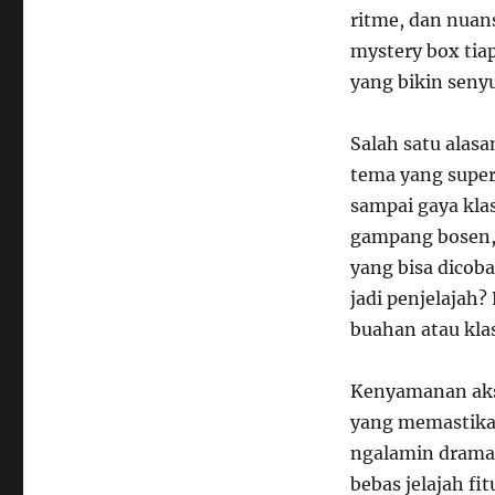
ritme, dan nuans
mystery box tia
yang bikin seny
Salah satu alasa
tema yang super 
sampai gaya klas
gampang bosen, 
yang bisa dicoba
jadi penjelajah?
buahan atau klas
Kenyamanan akse
yang memastikan
ngalamin drama 
bebas jelajah fi