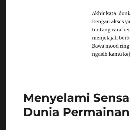
Akhir kata, duni
Dengan akses y
tentang cara be
menjelajah berba
Bawa mood ringan
ngasih kamu kej
Menyelami Sensas
Dunia Permainan