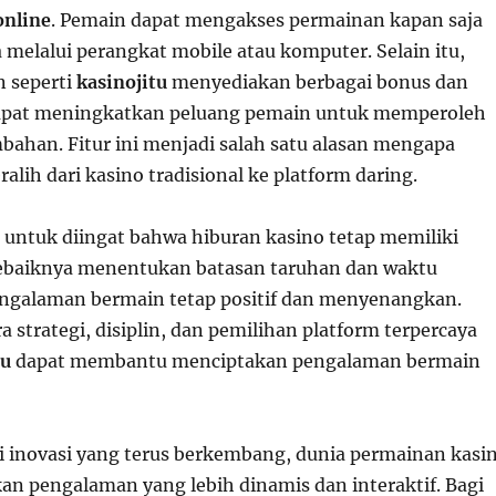
online
. Pemain dapat mengakses permainan kapan saja
 melalui perangkat mobile atau komputer. Selain itu,
 seperti
kasinojitu
menyediakan berbagai bonus dan
apat meningkatkan peluang pemain untuk memperoleh
ahan. Fitur ini menjadi salah satu alasan mengapa
alih dari kasino tradisional ke platform daring.
untuk diingat bahwa hiburan kasino tetap memiliki
sebaiknya menentukan batasan taruhan dan waktu
ngalaman bermain tetap positif dan menyenangkan.
 strategi, disiplin, dan pemilihan platform terpercaya
tu
dapat membantu menciptakan pengalaman bermain
 inovasi yang terus berkembang, dunia permainan kasi
an pengalaman yang lebih dinamis dan interaktif. Bagi