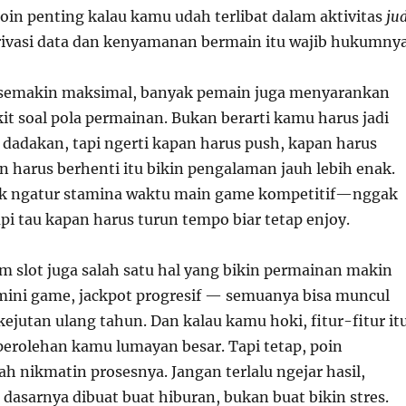
oin penting kalau kamu udah terlibat dalam aktivitas
jud
privasi data dan kenyamanan bermain itu wajib hukumnya
 semakin maksimal, banyak pemain juga menyarankan
kit soal pola permainan. Bukan berarti kamu harus jadi
adakan, tapi ngerti kapan harus push, kapan harus
n harus berhenti itu bikin pengalaman jauh lebih enak.
ak ngatur stamina waktu main game kompetitif—nggak
tapi tau kapan harus turun tempo biar tetap enjoy.
m slot juga salah satu hal yang bikin permainan makin
, mini game, jackpot progresif — semuanya bisa muncul
kejutan ulang tahun. Dan kalau kamu hoki, fitur-fitur it
perolehan kamu lumayan besar. Tapi tetap, poin
h nikmatin prosesnya. Jangan terlalu ngejar hasil,
 dasarnya dibuat buat hiburan, bukan buat bikin stres.