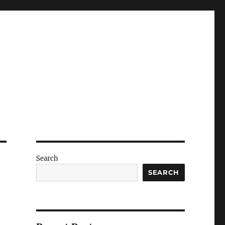
Search
SEARCH
e