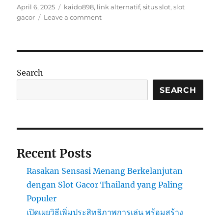
Posted
Tags
April 6, 2025
kaido898
,
link alternatif
,
situs slot
,
slot
on
on
gacor
Leave a comment
Keuntungan
Besar
Setiap
Hari
di
Search
Kaido898
Situs
SEARCH
Slot
Menang
Instan
Tanpa
Pola
Recent Posts
Langsung
Maxwin
Rasakan Sensasi Menang Berkelanjutan
dengan Slot Gacor Thailand yang Paling
Populer
เปิดเผยวิธีเพิ่มประสิทธิภาพการเล่น พร้อมสร้าง