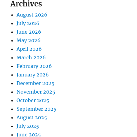
Archives
August 2026
July 2026
June 2026
May 2026
April 2026
March 2026
February 2026
January 2026
December 2025
November 2025
October 2025
September 2025
August 2025
July 2025
June 2025