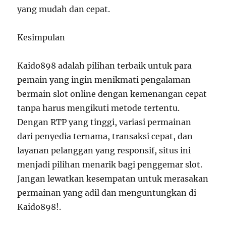
yang mudah dan cepat.
Kesimpulan
Kaido898 adalah pilihan terbaik untuk para
pemain yang ingin menikmati pengalaman
bermain slot online dengan kemenangan cepat
tanpa harus mengikuti metode tertentu.
Dengan RTP yang tinggi, variasi permainan
dari penyedia ternama, transaksi cepat, dan
layanan pelanggan yang responsif, situs ini
menjadi pilihan menarik bagi penggemar slot.
Jangan lewatkan kesempatan untuk merasakan
permainan yang adil dan menguntungkan di
Kaido898!.