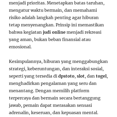
menjadi prioritas. Menetapkan batas taruhan,
mengatur waktu bermain, dan memahami
risiko adalah langkah penting agar hiburan
tetap menyenangkan. Prinsip ini memastikan
bahwa kegiatan
judi online
menjadi rekreasi
yang aman, bukan beban finansial atau
emosional.
Kesimpulannya, hiburan yang menggabungkan
strategi, keberuntungan, dan interaksi sosial,
seperti yang tersedia di
dpstoto
,
slot
, dan
togel
,
menghadirkan pengalaman yang seru dan
menantang. Dengan memilih platform
terpercaya dan bermain secara bertanggung
jawab, pemain dapat merasakan sensasi
adrenalin, keseruan, dan kepuasan mental.