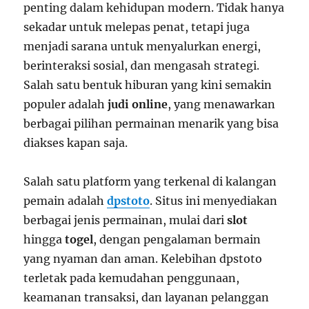
penting dalam kehidupan modern. Tidak hanya
sekadar untuk melepas penat, tetapi juga
menjadi sarana untuk menyalurkan energi,
berinteraksi sosial, dan mengasah strategi.
Salah satu bentuk hiburan yang kini semakin
populer adalah
judi online
, yang menawarkan
berbagai pilihan permainan menarik yang bisa
diakses kapan saja.
Salah satu platform yang terkenal di kalangan
pemain adalah
dpstoto
. Situs ini menyediakan
berbagai jenis permainan, mulai dari
slot
hingga
togel
, dengan pengalaman bermain
yang nyaman dan aman. Kelebihan dpstoto
terletak pada kemudahan penggunaan,
keamanan transaksi, dan layanan pelanggan