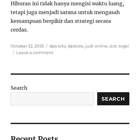
Hiburan ini tidak hanya mengisi waktu luang,
tetapi juga menjadi sarana untuk mengasah
kemampuan berpikir dan strategi secara
cerdas.
Posted
Tags
October 22, 2025
dps toto
,
dpstoto
,
judi online
,
slot
,
togel
on
on
Leave a comment
Serunya
Menjelajahi
Hiburan
yang
Bikin
Search
Ketagihan
SEARCH
Recent Posts