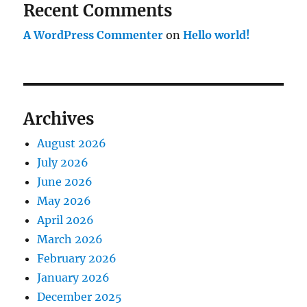
Recent Comments
A WordPress Commenter
on
Hello world!
Archives
August 2026
July 2026
June 2026
May 2026
April 2026
March 2026
February 2026
January 2026
December 2025