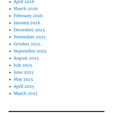
April 2026
March 2026
February 2026
January 2026
December 2025
November 2025
October 2025
September 2025
August 2025
July 2025
June 2025
May 2025
April 2025
March 2025