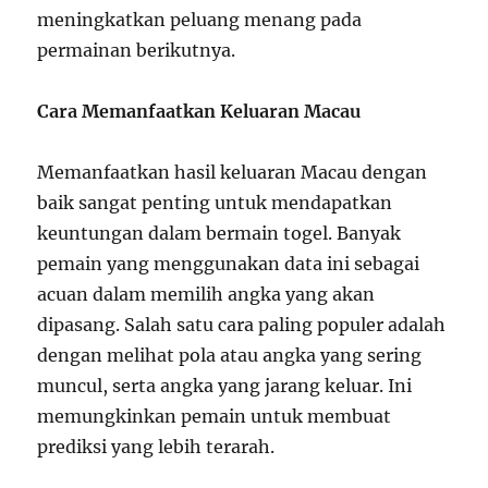
meningkatkan peluang menang pada
permainan berikutnya.
Cara Memanfaatkan Keluaran Macau
Memanfaatkan hasil keluaran Macau dengan
baik sangat penting untuk mendapatkan
keuntungan dalam bermain togel. Banyak
pemain yang menggunakan data ini sebagai
acuan dalam memilih angka yang akan
dipasang. Salah satu cara paling populer adalah
dengan melihat pola atau angka yang sering
muncul, serta angka yang jarang keluar. Ini
memungkinkan pemain untuk membuat
prediksi yang lebih terarah.