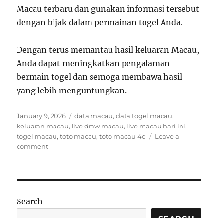
Macau terbaru dan gunakan informasi tersebut
dengan bijak dalam permainan togel Anda.
Dengan terus memantau hasil keluaran Macau,
Anda dapat meningkatkan pengalaman
bermain togel dan semoga membawa hasil
yang lebih menguntungkan.
Posted
Tags
January 9, 2026
data macau
,
data togel macau
,
on
keluaran macau
,
live draw macau
,
live macau hari ini
,
togel macau
,
toto macau
,
toto macau 4d
Leave a
on
comment
Panduan
Lengkap
Mengenai
Keluaran
Macau:
Search
Semua
yang