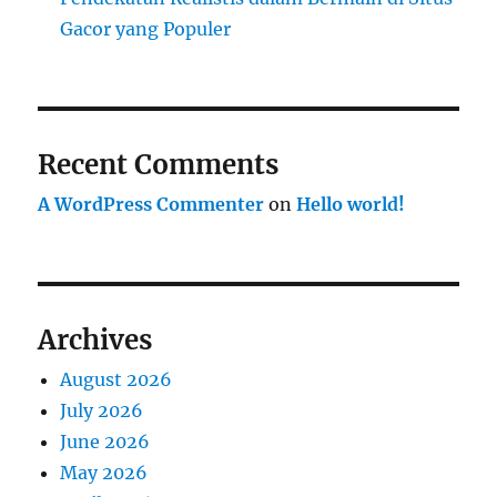
Gacor yang Populer
Recent Comments
A WordPress Commenter
on
Hello world!
Archives
August 2026
July 2026
June 2026
May 2026