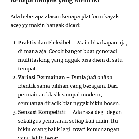
Kenapa Banyak yang Melirik?
Ada beberapa alasan kenapa platform kayak
ace777
makin banyak dicari:
Praktis dan Fleksibel
– Main bisa kapan aja,
di mana aja. Cocok banget buat generasi
multitasking yang nggak bisa diem di satu
tempat.
Variasi Permainan
– Dunia
judi online
identik sama pilihan yang beragam. Dari
permainan klasik sampai modern,
semuanya diracik biar nggak bikin bosen.
Sensasi Kompetitif
– Ada rasa deg-degan
sekaligus penasaran setiap kali main. Itu
bikin orang balik lagi, nyari kemenangan
yang lebih besar.