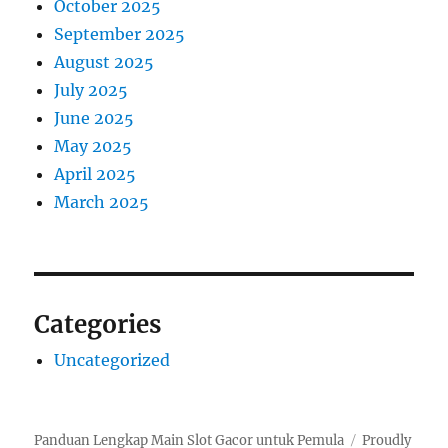
October 2025
September 2025
August 2025
July 2025
June 2025
May 2025
April 2025
March 2025
Categories
Uncategorized
Panduan Lengkap Main Slot Gacor untuk Pemula
Proudly