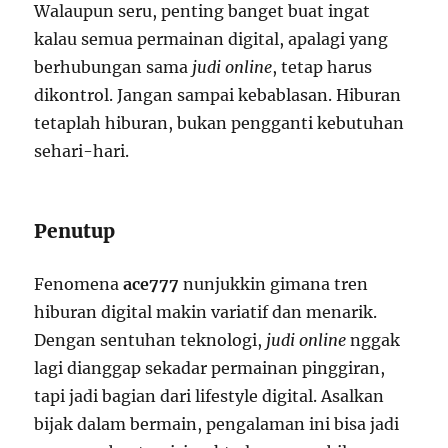
Walaupun seru, penting banget buat ingat
kalau semua permainan digital, apalagi yang
berhubungan sama
judi online
, tetap harus
dikontrol. Jangan sampai kebablasan. Hiburan
tetaplah hiburan, bukan pengganti kebutuhan
sehari-hari.
Penutup
Fenomena
ace777
nunjukkin gimana tren
hiburan digital makin variatif dan menarik.
Dengan sentuhan teknologi,
judi online
nggak
lagi dianggap sekadar permainan pinggiran,
tapi jadi bagian dari lifestyle digital. Asalkan
bijak dalam bermain, pengalaman ini bisa jadi