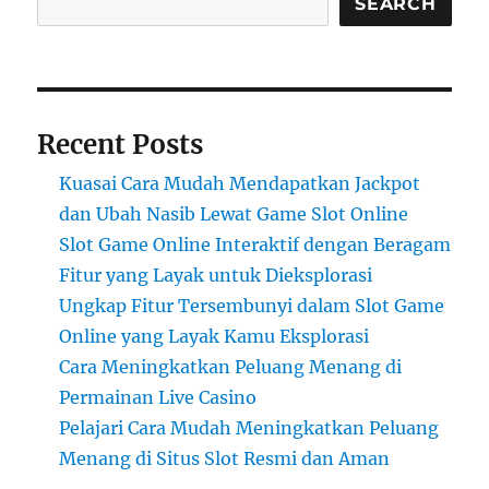
SEARCH
Recent Posts
Kuasai Cara Mudah Mendapatkan Jackpot
dan Ubah Nasib Lewat Game Slot Online
Slot Game Online Interaktif dengan Beragam
Fitur yang Layak untuk Dieksplorasi
Ungkap Fitur Tersembunyi dalam Slot Game
Online yang Layak Kamu Eksplorasi
Cara Meningkatkan Peluang Menang di
Permainan Live Casino
Pelajari Cara Mudah Meningkatkan Peluang
Menang di Situs Slot Resmi dan Aman