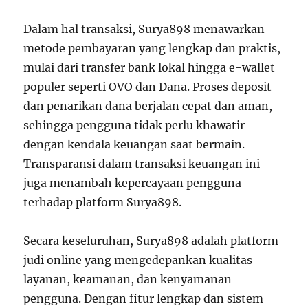
Dalam hal transaksi, Surya898 menawarkan
metode pembayaran yang lengkap dan praktis,
mulai dari transfer bank lokal hingga e-wallet
populer seperti OVO dan Dana. Proses deposit
dan penarikan dana berjalan cepat dan aman,
sehingga pengguna tidak perlu khawatir
dengan kendala keuangan saat bermain.
Transparansi dalam transaksi keuangan ini
juga menambah kepercayaan pengguna
terhadap platform Surya898.
Secara keseluruhan, Surya898 adalah platform
judi online yang mengedepankan kualitas
layanan, keamanan, dan kenyamanan
pengguna. Dengan fitur lengkap dan sistem