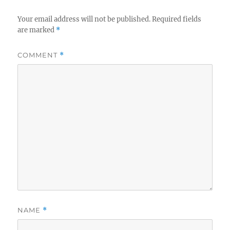
Your email address will not be published.
Required fields
are marked
*
COMMENT
*
NAME
*