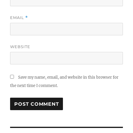
EMAIL
*
WEBSITE
Save my name, email, and website in this browser for
the next time I comment.