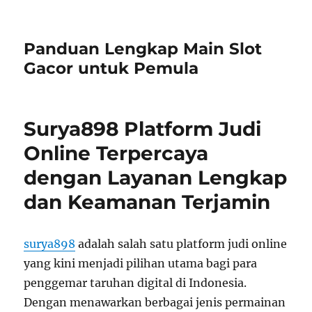
Panduan Lengkap Main Slot
Gacor untuk Pemula
Surya898 Platform Judi
Online Terpercaya
dengan Layanan Lengkap
dan Keamanan Terjamin
surya898
adalah salah satu platform judi online
yang kini menjadi pilihan utama bagi para
penggemar taruhan digital di Indonesia.
Dengan menawarkan berbagai jenis permainan