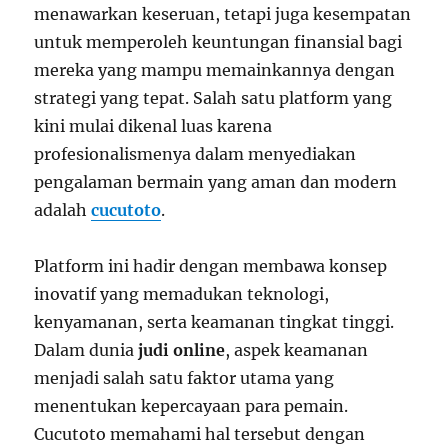
menawarkan keseruan, tetapi juga kesempatan
untuk memperoleh keuntungan finansial bagi
mereka yang mampu memainkannya dengan
strategi yang tepat. Salah satu platform yang
kini mulai dikenal luas karena
profesionalismenya dalam menyediakan
pengalaman bermain yang aman dan modern
adalah
cucutoto
.
Platform ini hadir dengan membawa konsep
inovatif yang memadukan teknologi,
kenyamanan, serta keamanan tingkat tinggi.
Dalam dunia
judi online
, aspek keamanan
menjadi salah satu faktor utama yang
menentukan kepercayaan para pemain.
Cucutoto memahami hal tersebut dengan