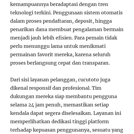
kemampuannya beradaptasi dengan tren
teknologi terkini. Penggunaan sistem otomatis
dalam proses pendaftaran, deposit, hingga
penarikan dana membuat pengalaman bermain
menjadi jauh lebih efisien. Para pemain tidak
perlu menunggu lama untuk menikmati
permainan favorit mereka, karena seluruh
proses berlangsung cepat dan transparan.
Dari sisi layanan pelanggan, cucutoto juga
dikenal responsif dan profesional. Tim
dukungan mereka siap membantu pengguna
selama 24 jam penuh, memastikan setiap
kendala dapat segera diselesaikan. Layanan ini
memperlihatkan dedikasi tinggi platform
terhadap kepuasan penggunanya, sesuatu yang