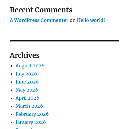
Recent Comments
A WordPress Commenter
on
Hello world!
Archives
August 2026
July 2026
June 2026
May 2026
April 2026
March 2026
February 2026
January 2026