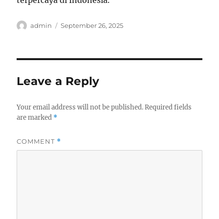
terpercaya di Indonesia.
Author
Posted
admin
September 26, 2025
on
Leave a Reply
Your email address will not be published.
Required fields
are marked
*
COMMENT
*