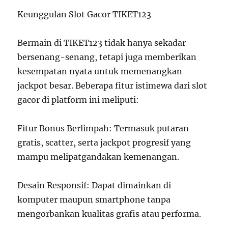
Keunggulan Slot Gacor TIKET123
Bermain di TIKET123 tidak hanya sekadar
bersenang-senang, tetapi juga memberikan
kesempatan nyata untuk memenangkan
jackpot besar. Beberapa fitur istimewa dari slot
gacor di platform ini meliputi:
Fitur Bonus Berlimpah: Termasuk putaran
gratis, scatter, serta jackpot progresif yang
mampu melipatgandakan kemenangan.
Desain Responsif: Dapat dimainkan di
komputer maupun smartphone tanpa
mengorbankan kualitas grafis atau performa.