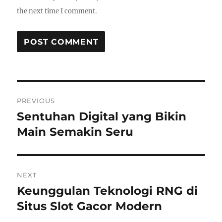
the next time I comment.
Post
PREVIOUS
navigation
Sentuhan Digital yang Bikin
Previous
post:
Main Semakin Seru
NEXT
Keunggulan Teknologi RNG di
Next
post:
Situs Slot Gacor Modern