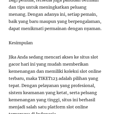
Bagi pemula, tersedia juga panduan bermain
dan tips untuk meningkatkan peluang
menang. Dengan adanya ini, setiap pemain,
baik yang baru maupun yang berpengalaman,
dapat menikmati permainan dengan nyaman.
Kesimpulan
Jika Anda sedang mencari akses ke situs slot
gacor hari ini yang mudah memberikan
kemenangan dan memiliki koleksi slot online
terbaru, maka TIKET123 adalah pilihan yang
tepat. Dengan pelayanan yang profesional,
sistem keamanan yang ketat, serta peluang
kemenangan yang tinggi, situs ini berhasil
menjadi salah satu platform slot online