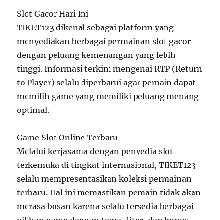
Slot Gacor Hari Ini
TIKET123 dikenal sebagai platform yang
menyediakan berbagai permainan slot gacor
dengan peluang kemenangan yang lebih
tinggi. Informasi terkini mengenai RTP (Return
to Player) selalu diperbarui agar pemain dapat
memilih game yang memiliki peluang menang
optimal.
Game Slot Online Terbaru
Melalui kerjasama dengan penyedia slot
terkemuka di tingkat internasional, TIKET123
selalu mempresentasikan koleksi permainan
terbaru. Hal ini memastikan pemain tidak akan
merasa bosan karena selalu tersedia berbagai