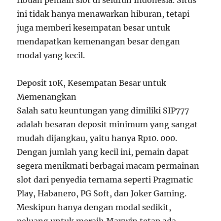
ribuan pemain slot di seluruh Indonesia. Situs
ini tidak hanya menawarkan hiburan, tetapi
juga memberi kesempatan besar untuk
mendapatkan kemenangan besar dengan
modal yang kecil.
Deposit 10K, Kesempatan Besar untuk
Memenangkan
Salah satu keuntungan yang dimiliki SIP777
adalah besaran deposit minimum yang sangat
mudah dijangkau, yaitu hanya Rp10. 000.
Dengan jumlah yang kecil ini, pemain dapat
segera menikmati berbagai macam permainan
slot dari penyedia ternama seperti Pragmatic
Play, Habanero, PG Soft, dan Joker Gaming.
Meskipun hanya dengan modal sedikit,