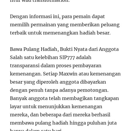
fitur wild transformation.
Dengan informasi ini, para pemain dapat
memilih permainan yang memberikan peluang
terbaik untuk memenangkan hadiah besar.
Bawa Pulang Hadiah, Bukti Nyata dari Anggota
Salah satu kelebihan SIP777 adalah
transparansi dalam proses pembayaran
kemenangan. Setiap Maxwin atau kemenangan
besar yang diperoleh anggota dibayarkan
dengan penuh tanpa adanya pemotongan.
Banyak anggota telah membagikan tangkapan
layar untuk menunjukkan kemenangan
mereka, dan beberapa dari mereka berhasil
membawa pulang hadiah hingga puluhan juta