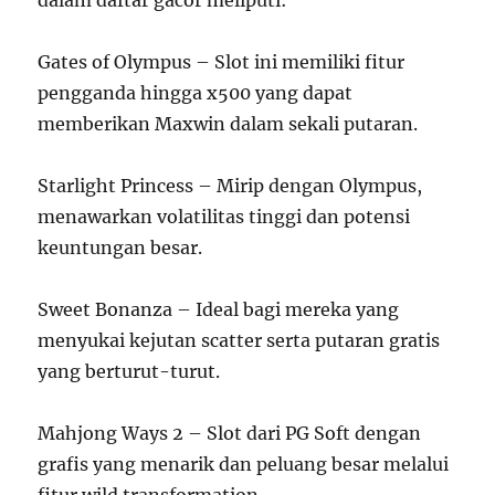
dalam daftar gacor meliputi:
Gates of Olympus – Slot ini memiliki fitur
pengganda hingga x500 yang dapat
memberikan Maxwin dalam sekali putaran.
Starlight Princess – Mirip dengan Olympus,
menawarkan volatilitas tinggi dan potensi
keuntungan besar.
Sweet Bonanza – Ideal bagi mereka yang
menyukai kejutan scatter serta putaran gratis
yang berturut-turut.
Mahjong Ways 2 – Slot dari PG Soft dengan
grafis yang menarik dan peluang besar melalui