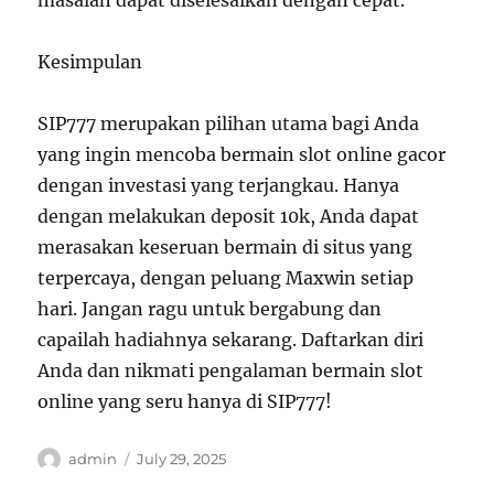
masalah dapat diselesaikan dengan cepat.
Kesimpulan
SIP777 merupakan pilihan utama bagi Anda
yang ingin mencoba bermain slot online gacor
dengan investasi yang terjangkau. Hanya
dengan melakukan deposit 10k, Anda dapat
merasakan keseruan bermain di situs yang
terpercaya, dengan peluang Maxwin setiap
hari. Jangan ragu untuk bergabung dan
capailah hadiahnya sekarang. Daftarkan diri
Anda dan nikmati pengalaman bermain slot
online yang seru hanya di SIP777!
Author
Posted
admin
July 29, 2025
on