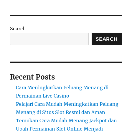
Search
SEARCH
Recent Posts
Cara Meningkatkan Peluang Menang di
Permainan Live Casino
Pelajari Cara Mudah Meningkatkan Peluang
Menang di Situs Slot Resmi dan Aman
Temukan Cara Mudah Menang Jackpot dan
Ubah Permainan Slot Online Menjadi