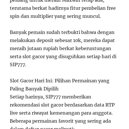
peluang untuk meraih Maxwin tetap ada,
terutama berkat hadirnya fitur pembelian free
spin dan multiplier yang sering muncul.
Banyak pemain sudah terbukti bahwa dengan
melakukan deposit sebesar 10k, mereka dapat
meraih jutaan rupiah berkat keberuntungan
serta slot gacor yang disuguhkan setiap hari di
SIP777.
Slot Gacor Hari Ini: Pilihan Permainan yang
Paling Banyak Dipilih
Setiap harinya, SIP777 memberikan
rekomendasi slot gacor berdasarkan data RTP
live serta riwayat kemenangan para anggota.
Beberapa permainan favorit yang sering ada