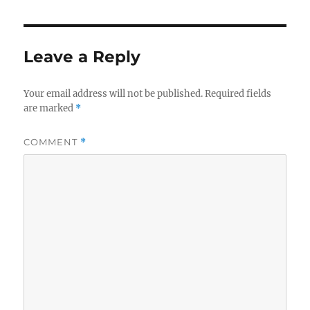
Leave a Reply
Your email address will not be published.
Required fields
are marked
*
COMMENT
*