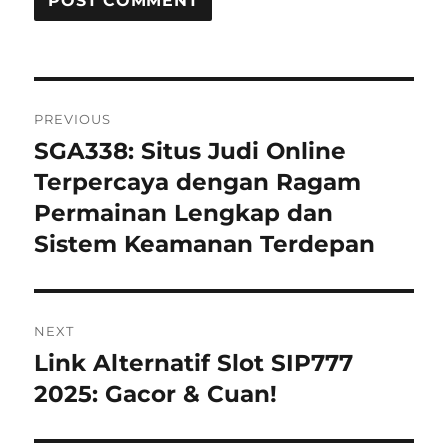
Post
PREVIOUS
navigation
SGA338: Situs Judi Online
Previous
post:
Terpercaya dengan Ragam
Permainan Lengkap dan
Sistem Keamanan Terdepan
NEXT
Link Alternatif Slot SIP777
Next
post:
2025: Gacor & Cuan!