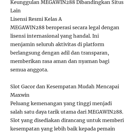
Keunggulan MEGAWIN288 Dibandingkan Situs
Lain
Lisensi Resmi Kelas A
MEGAWIN288 beroperasi secara legal dengan
lisensi internasional yang handal. Ini
menjamin seluruh aktivitas di platform
berlangsung dengan adil dan transparan,
memberikan rasa aman dan nyaman bagi
semua anggota.
Slot Gacor dan Kesempatan Mudah Mencapai
Maxwin
Peluang kemenangan yang tinggi menjadi
salah satu daya tarik utama dari MEGAWIN288.
Slot yang disediakan dirancang untuk memberi
kesempatan yang lebih baik kepada pemain