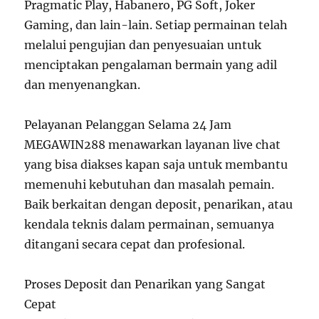
Pragmatic Play, Habanero, PG Soft, Joker
Gaming, dan lain-lain. Setiap permainan telah
melalui pengujian dan penyesuaian untuk
menciptakan pengalaman bermain yang adil
dan menyenangkan.
Pelayanan Pelanggan Selama 24 Jam
MEGAWIN288 menawarkan layanan live chat
yang bisa diakses kapan saja untuk membantu
memenuhi kebutuhan dan masalah pemain.
Baik berkaitan dengan deposit, penarikan, atau
kendala teknis dalam permainan, semuanya
ditangani secara cepat dan profesional.
Proses Deposit dan Penarikan yang Sangat
Cepat