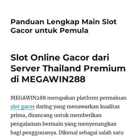
Panduan Lengkap Main Slot
Gacor untuk Pemula
Slot Online Gacor dari
Server Thailand Premium
di MEGAWIN288
MEGAWIN288 merupakan platform permainan
slot gacor
daring yang menawarkan kualitas
prima, dirancang untuk memberikan
pengalaman bermain yang menyenangkan
bagi penggunanya. Dikenal sebagai salah satu