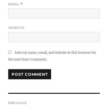
EMAIL
*
WEBSITE
Save my name, email, and website in this browser for
the next time I comment.
Post
PREVIOUS