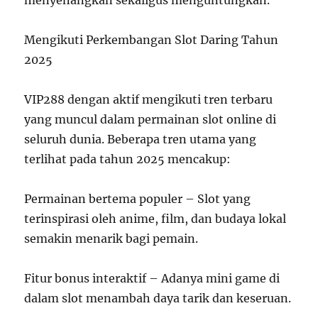
menyenangkan sekaligus menguntungkan.
Mengikuti Perkembangan Slot Daring Tahun
2025
VIP288 dengan aktif mengikuti tren terbaru
yang muncul dalam permainan slot online di
seluruh dunia. Beberapa tren utama yang
terlihat pada tahun 2025 mencakup:
Permainan bertema populer – Slot yang
terinspirasi oleh anime, film, dan budaya lokal
semakin menarik bagi pemain.
Fitur bonus interaktif – Adanya mini game di
dalam slot menambah daya tarik dan keseruan.