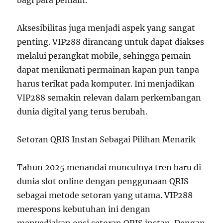
bagi para pemain.
Aksesibilitas juga menjadi aspek yang sangat
penting. VIP288 dirancang untuk dapat diakses
melalui perangkat mobile, sehingga pemain
dapat menikmati permainan kapan pun tanpa
harus terikat pada komputer. Ini menjadikan
VIP288 semakin relevan dalam perkembangan
dunia digital yang terus berubah.
Setoran QRIS Instan Sebagai Pilihan Menarik
Tahun 2025 menandai munculnya tren baru di
dunia slot online dengan penggunaan QRIS
sebagai metode setoran yang utama. VIP288
merespons kebutuhan ini dengan