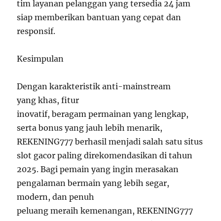
tim layanan pelanggan yang tersedia 24 jam
siap memberikan bantuan yang cepat dan
responsif.
Kesimpulan
Dengan karakteristik anti-mainstream
yang khas, fitur
inovatif, beragam permainan yang lengkap,
serta bonus yang jauh lebih menarik,
REKENING777 berhasil menjadi salah satu situs
slot gacor paling direkomendasikan di tahun
2025. Bagi pemain yang ingin merasakan
pengalaman bermain yang lebih segar,
modern, dan penuh
peluang meraih kemenangan, REKENING777