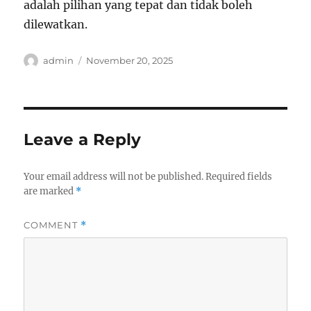
adalah pilihan yang tepat dan tidak boleh
dilewatkan.
Author
Posted
admin
November 20, 2025
on
Leave a Reply
Your email address will not be published.
Required fields
are marked
*
COMMENT
*