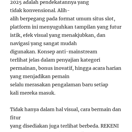
2025 adalah pendekatannya yang
tidak konvensional. Alih-
alih berpegang pada format umum situs slot,
platform ini menyuguhkan tampilan yang futur
istik, efek visual yang menakjubkan, dan
navigasi yang sangat mudah
digunakan. Konsep anti-mainstream
terlihat jelas dalam penyajian kategori
permainan, bonus inovatif, hingga acara harian
yang menjadikan pemain
selalu merasakan pengalaman baru setiap
kali mereka masuk.
Tidak hanya dalam hal visual, cara bermain dan
fitur
yang disediakan juga terlihat berbeda. REKENI