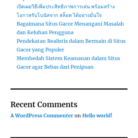
เปิดเผยวิธีเพิ่มประสิทธิภาพการเล่น พร้อมสร้าง
โอกาสรับโบนัสจาก สล็อต ได้อย่างมั่นใจ
Bagaimana Situs Gacor Menangani Masalah
dan Keluhan Pengguna
Pendekatan Realistis dalam Bermain di Situs
Gacor yang Populer
Membedah Sistem Keamanan dalam Situs
Gacor agar Bebas dari Penipuan
Recent Comments
A WordPress Commenter
on
Hello world!