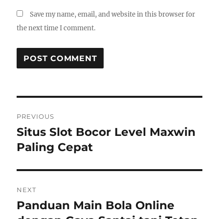
Save my name, email, and website in this browser for
the next time I comment.
Post
PREVIOUS
navigation
Situs Slot Bocor Level Maxwin
Previous
post:
Paling Cepat
NEXT
Panduan Main Bola Online
Next
post: