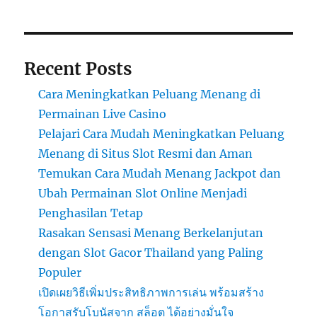
Recent Posts
Cara Meningkatkan Peluang Menang di
Permainan Live Casino
Pelajari Cara Mudah Meningkatkan Peluang
Menang di Situs Slot Resmi dan Aman
Temukan Cara Mudah Menang Jackpot dan
Ubah Permainan Slot Online Menjadi
Penghasilan Tetap
Rasakan Sensasi Menang Berkelanjutan
dengan Slot Gacor Thailand yang Paling
Populer
เปิดเผยวิธีเพิ่มประสิทธิภาพการเล่น พร้อมสร้าง
โอกาสรับโบนัสจาก สล็อต ได้อย่างมั่นใจ