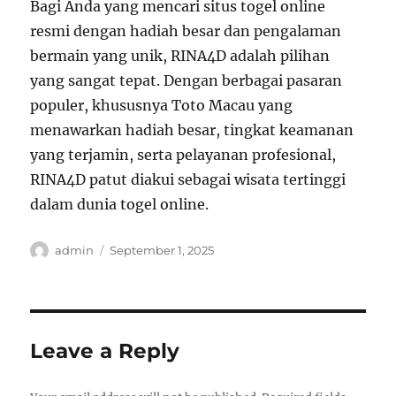
Bagi Anda yang mencari situs togel online
resmi dengan hadiah besar dan pengalaman
bermain yang unik, RINA4D adalah pilihan
yang sangat tepat. Dengan berbagai pasaran
populer, khususnya Toto Macau yang
menawarkan hadiah besar, tingkat keamanan
yang terjamin, serta pelayanan profesional,
RINA4D patut diakui sebagai wisata tertinggi
dalam dunia togel online.
Author
Posted
admin
September 1, 2025
on
Leave a Reply