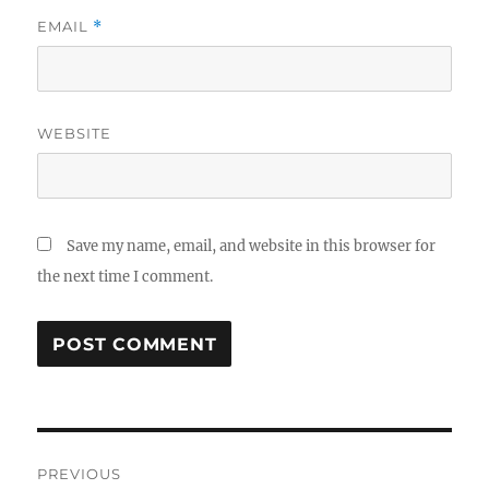
EMAIL
*
WEBSITE
Save my name, email, and website in this browser for
the next time I comment.
Post
PREVIOUS