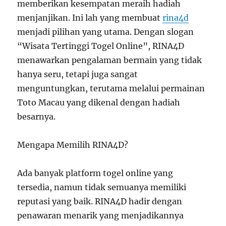
memberikan kesempatan meraih hadiah
menjanjikan. Ini lah yang membuat
rina4d
menjadi pilihan yang utama. Dengan slogan
“Wisata Tertinggi Togel Online”, RINA4D
menawarkan pengalaman bermain yang tidak
hanya seru, tetapi juga sangat
menguntungkan, terutama melalui permainan
Toto Macau yang dikenal dengan hadiah
besarnya.
Mengapa Memilih RINA4D?
Ada banyak platform togel online yang
tersedia, namun tidak semuanya memiliki
reputasi yang baik. RINA4D hadir dengan
penawaran menarik yang menjadikannya