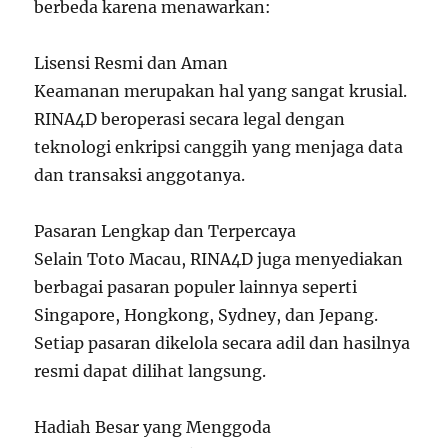
berbeda karena menawarkan:
Lisensi Resmi dan Aman
Keamanan merupakan hal yang sangat krusial.
RINA4D beroperasi secara legal dengan
teknologi enkripsi canggih yang menjaga data
dan transaksi anggotanya.
Pasaran Lengkap dan Terpercaya
Selain Toto Macau, RINA4D juga menyediakan
berbagai pasaran populer lainnya seperti
Singapore, Hongkong, Sydney, dan Jepang.
Setiap pasaran dikelola secara adil dan hasilnya
resmi dapat dilihat langsung.
Hadiah Besar yang Menggoda