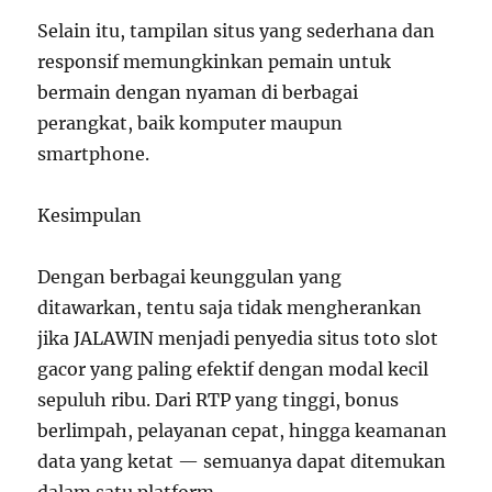
Selain itu, tampilan situs yang sederhana dan
responsif memungkinkan pemain untuk
bermain dengan nyaman di berbagai
perangkat, baik komputer maupun
smartphone.
Kesimpulan
Dengan berbagai keunggulan yang
ditawarkan, tentu saja tidak mengherankan
jika JALAWIN menjadi penyedia situs toto slot
gacor yang paling efektif dengan modal kecil
sepuluh ribu. Dari RTP yang tinggi, bonus
berlimpah, pelayanan cepat, hingga keamanan
data yang ketat — semuanya dapat ditemukan