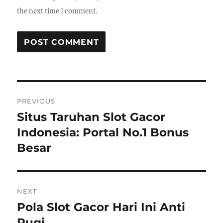
the next time I comment.
Post
PREVIOUS
navigation
Situs Taruhan Slot Gacor
Previous
post:
Indonesia: Portal No.1 Bonus
Besar
NEXT
Pola Slot Gacor Hari Ini Anti
Next
post:
Rugi