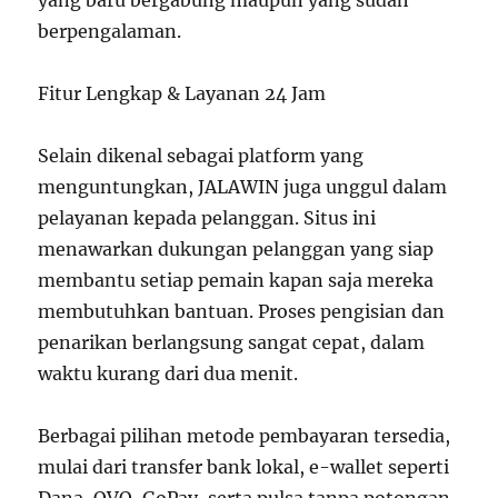
yang baru bergabung maupun yang sudah
berpengalaman.
Fitur Lengkap & Layanan 24 Jam
Selain dikenal sebagai platform yang
menguntungkan, JALAWIN juga unggul dalam
pelayanan kepada pelanggan. Situs ini
menawarkan dukungan pelanggan yang siap
membantu setiap pemain kapan saja mereka
membutuhkan bantuan. Proses pengisian dan
penarikan berlangsung sangat cepat, dalam
waktu kurang dari dua menit.
Berbagai pilihan metode pembayaran tersedia,
mulai dari transfer bank lokal, e-wallet seperti