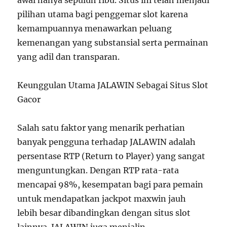
awal hanya sepuluh ribu. Situs ini telah menjadi
pilihan utama bagi penggemar slot karena
kemampuannya menawarkan peluang
kemenangan yang substansial serta permainan
yang adil dan transparan.
Keunggulan Utama JALAWIN Sebagai Situs Slot
Gacor
Salah satu faktor yang menarik perhatian
banyak pengguna terhadap JALAWIN adalah
persentase RTP (Return to Player) yang sangat
menguntungkan. Dengan RTP rata-rata
mencapai 98%, kesempatan bagi para pemain
untuk mendapatkan jackpot maxwin jauh
lebih besar dibandingkan dengan situs slot