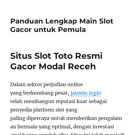
Panduan Lengkap Main Slot
Gacor untuk Pemula
Situs Slot Toto Resmi
Gacor Modal Receh
Dalam sektor perjudian online
yang berkembang pesat,
jalawin login
telah membangun reputasi kuat sebagai
penyedia platform slot yang
paling dipercaya untuk memberikan pengalam
an bermain yang optimal, dengan investasi