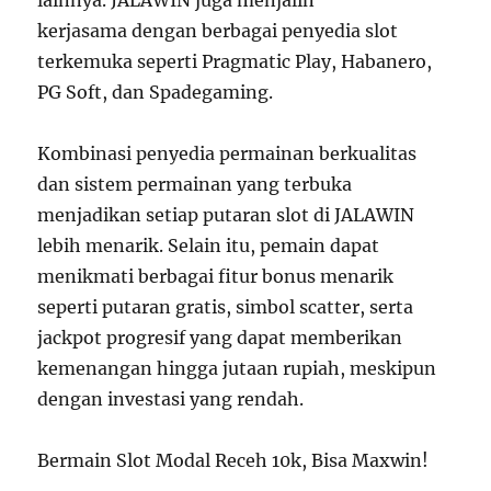
lainnya. JALAWIN juga menjalin
kerjasama dengan berbagai penyedia slot
terkemuka seperti Pragmatic Play, Habanero,
PG Soft, dan Spadegaming.
Kombinasi penyedia permainan berkualitas
dan sistem permainan yang terbuka
menjadikan setiap putaran slot di JALAWIN
lebih menarik. Selain itu, pemain dapat
menikmati berbagai fitur bonus menarik
seperti putaran gratis, simbol scatter, serta
jackpot progresif yang dapat memberikan
kemenangan hingga jutaan rupiah, meskipun
dengan investasi yang rendah.
Bermain Slot Modal Receh 10k, Bisa Maxwin!