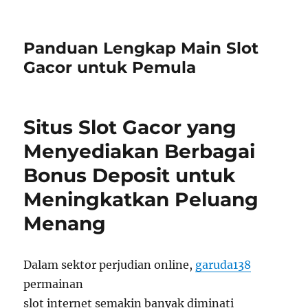
Panduan Lengkap Main Slot
Gacor untuk Pemula
Situs Slot Gacor yang
Menyediakan Berbagai
Bonus Deposit untuk
Meningkatkan Peluang
Menang
Dalam sektor perjudian online,
garuda138
permainan
slot internet semakin banyak diminati