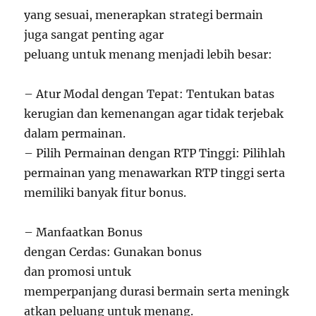
yang sesuai, menerapkan strategi bermain
juga sangat penting agar
peluang untuk menang menjadi lebih besar:
– Atur Modal dengan Tepat: Tentukan batas
kerugian dan kemenangan agar tidak terjebak
dalam permainan.
– Pilih Permainan dengan RTP Tinggi: Pilihlah
permainan yang menawarkan RTP tinggi serta
memiliki banyak fitur bonus.
– Manfaatkan Bonus
dengan Cerdas: Gunakan bonus
dan promosi untuk
memperpanjang durasi bermain serta meningk
atkan peluang untuk menang.