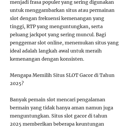
menjadi frasa populer yang sering digunakan
untuk menggambarkan situs atau permainan
slot dengan frekuensi kemenangan yang
tinggi, RTP yang menguntungkan, serta
peluang jackpot yang sering muncul. Bagi
penggemar slot online, menemukan situs yang
ideal adalah langkah awal untuk meraih
kemenangan dengan konsisten.
Mengapa Memilih Situs SLOT Gacor di Tahun
2025?
Banyak pemain slot mencari pengalaman
bermain yang tidak hanya aman namun juga
menguntungkan. Situs slot gacor di tahun
2025 memberikan beberapa keuntungan