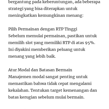
bergantung pada keberuntungan, ada beberapa
strategi yang bisa diterapkan untuk
meningkatkan kemungkinan menang:
Pilih Permainan dengan RTP Tinggi
Sebelum memulai permainan, pastikan untuk
memilih slot yang memiliki RTP di atas 95%.
Ini diyakini memberikan peluang untuk
menang yang lebih baik.
Atur Modal dan Batasan Bermain
Manajemen modal sangat penting untuk
memastikan bahwa tidak cepat mengalami
kekalahan. Tentukan target kemenangan dan
batas kerugian sebelum mulai bermain.