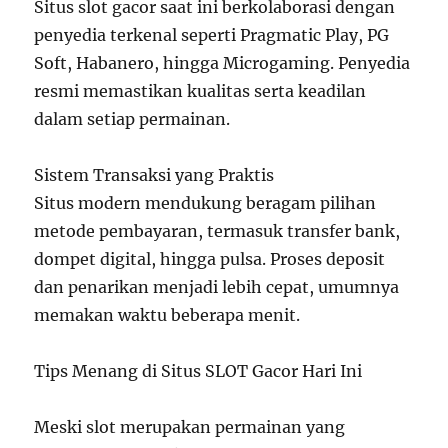
Situs slot gacor saat ini berkolaborasi dengan
penyedia terkenal seperti Pragmatic Play, PG
Soft, Habanero, hingga Microgaming. Penyedia
resmi memastikan kualitas serta keadilan
dalam setiap permainan.
Sistem Transaksi yang Praktis
Situs modern mendukung beragam pilihan
metode pembayaran, termasuk transfer bank,
dompet digital, hingga pulsa. Proses deposit
dan penarikan menjadi lebih cepat, umumnya
memakan waktu beberapa menit.
Tips Menang di Situs SLOT Gacor Hari Ini
Meski slot merupakan permainan yang