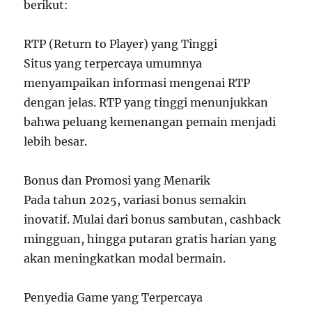
berikut:
RTP (Return to Player) yang Tinggi
Situs yang terpercaya umumnya
menyampaikan informasi mengenai RTP
dengan jelas. RTP yang tinggi menunjukkan
bahwa peluang kemenangan pemain menjadi
lebih besar.
Bonus dan Promosi yang Menarik
Pada tahun 2025, variasi bonus semakin
inovatif. Mulai dari bonus sambutan, cashback
mingguan, hingga putaran gratis harian yang
akan meningkatkan modal bermain.
Penyedia Game yang Terpercaya