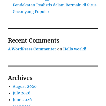
Pendekatan Realistis dalam Bermain di Situs
Gacor yang Populer
Recent Comments
A WordPress Commenter
on
Hello world!
Archives
August 2026
July 2026
June 2026