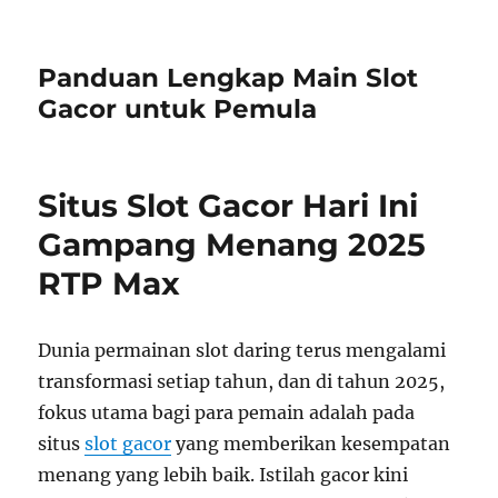
Panduan Lengkap Main Slot
Gacor untuk Pemula
Situs Slot Gacor Hari Ini
Gampang Menang 2025
RTP Max
Dunia permainan slot daring terus mengalami
transformasi setiap tahun, dan di tahun 2025,
fokus utama bagi para pemain adalah pada
situs
slot gacor
yang memberikan kesempatan
menang yang lebih baik. Istilah gacor kini