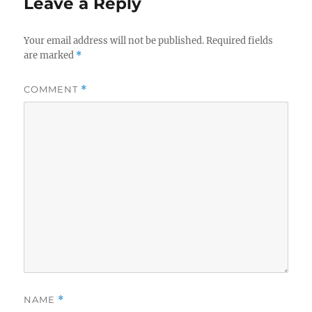
Leave a Reply
Your email address will not be published.
Required fields
are marked
*
COMMENT
*
NAME
*