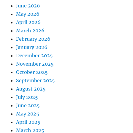
June 2026
May 2026
April 2026
March 2026
February 2026
January 2026
December 2025
November 2025
October 2025
September 2025
August 2025
July 2025
June 2025
May 2025
April 2025
March 2025