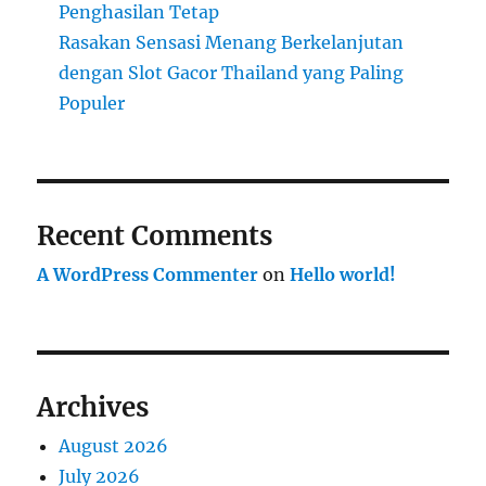
Penghasilan Tetap
Rasakan Sensasi Menang Berkelanjutan
dengan Slot Gacor Thailand yang Paling
Populer
Recent Comments
A WordPress Commenter
on
Hello world!
Archives
August 2026
July 2026