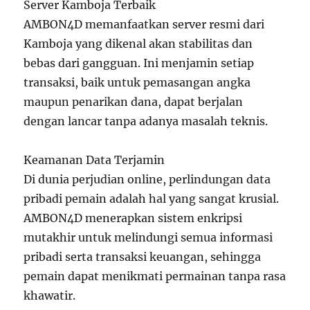
Server Kamboja Terbaik
AMBON4D memanfaatkan server resmi dari
Kamboja yang dikenal akan stabilitas dan
bebas dari gangguan. Ini menjamin setiap
transaksi, baik untuk pemasangan angka
maupun penarikan dana, dapat berjalan
dengan lancar tanpa adanya masalah teknis.
Keamanan Data Terjamin
Di dunia perjudian online, perlindungan data
pribadi pemain adalah hal yang sangat krusial.
AMBON4D menerapkan sistem enkripsi
mutakhir untuk melindungi semua informasi
pribadi serta transaksi keuangan, sehingga
pemain dapat menikmati permainan tanpa rasa
khawatir.