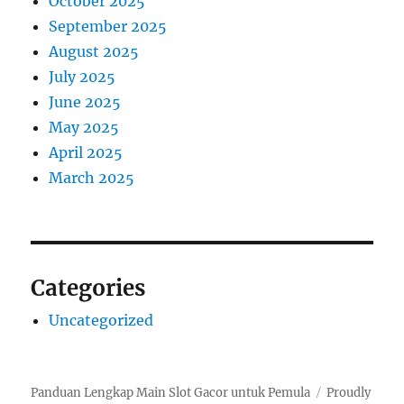
October 2025
September 2025
August 2025
July 2025
June 2025
May 2025
April 2025
March 2025
Categories
Uncategorized
Panduan Lengkap Main Slot Gacor untuk Pemula
Proudly