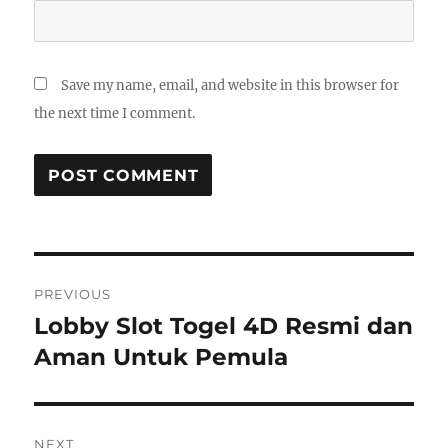
Save my name, email, and website in this browser for
the next time I comment.
Post
PREVIOUS
navigation
Lobby Slot Togel 4D Resmi dan
Previous
post:
Aman Untuk Pemula
NEXT