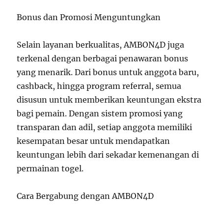
Bonus dan Promosi Menguntungkan
Selain layanan berkualitas, AMBON4D juga
terkenal dengan berbagai penawaran bonus
yang menarik. Dari bonus untuk anggota baru,
cashback, hingga program referral, semua
disusun untuk memberikan keuntungan ekstra
bagi pemain. Dengan sistem promosi yang
transparan dan adil, setiap anggota memiliki
kesempatan besar untuk mendapatkan
keuntungan lebih dari sekadar kemenangan di
permainan togel.
Cara Bergabung dengan AMBON4D