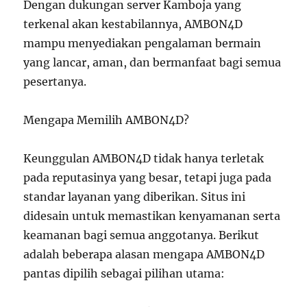
Dengan dukungan server Kamboja yang
terkenal akan kestabilannya, AMBON4D
mampu menyediakan pengalaman bermain
yang lancar, aman, dan bermanfaat bagi semua
pesertanya.
Mengapa Memilih AMBON4D?
Keunggulan AMBON4D tidak hanya terletak
pada reputasinya yang besar, tetapi juga pada
standar layanan yang diberikan. Situs ini
didesain untuk memastikan kenyamanan serta
keamanan bagi semua anggotanya. Berikut
adalah beberapa alasan mengapa AMBON4D
pantas dipilih sebagai pilihan utama: