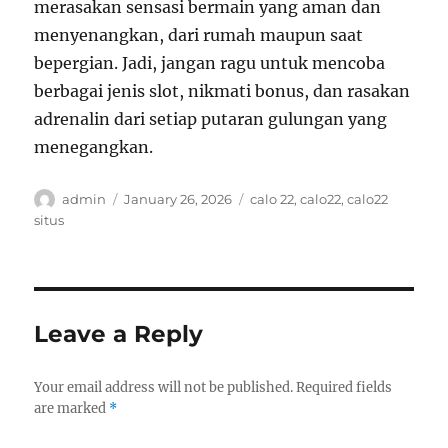
merasakan sensasi bermain yang aman dan
menyenangkan, dari rumah maupun saat
bepergian. Jadi, jangan ragu untuk mencoba
berbagai jenis slot, nikmati bonus, dan rasakan
adrenalin dari setiap putaran gulungan yang
menegangkan.
Author
Posted
Tags
admin
January 26, 2026
calo 22
,
calo22
,
calo22
on
situs
Leave a Reply
Your email address will not be published.
Required fields
are marked
*