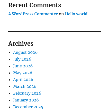
Recent Comments
A WordPress Commenter
on
Hello world!
Archives
August 2026
July 2026
June 2026
May 2026
April 2026
March 2026
February 2026
January 2026
December 2025