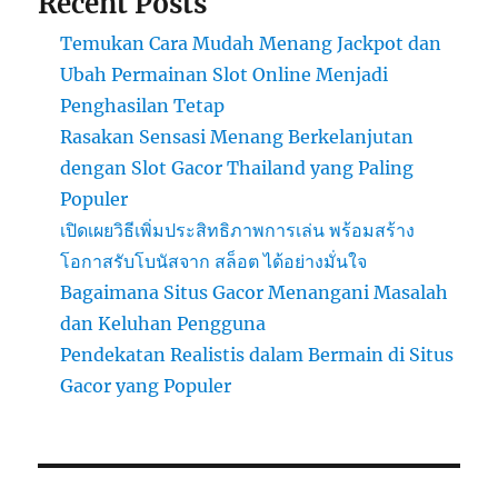
Recent Posts
Temukan Cara Mudah Menang Jackpot dan
Ubah Permainan Slot Online Menjadi
Penghasilan Tetap
Rasakan Sensasi Menang Berkelanjutan
dengan Slot Gacor Thailand yang Paling
Populer
เปิดเผยวิธีเพิ่มประสิทธิภาพการเล่น พร้อมสร้าง
โอกาสรับโบนัสจาก สล็อต ได้อย่างมั่นใจ
Bagaimana Situs Gacor Menangani Masalah
dan Keluhan Pengguna
Pendekatan Realistis dalam Bermain di Situs
Gacor yang Populer