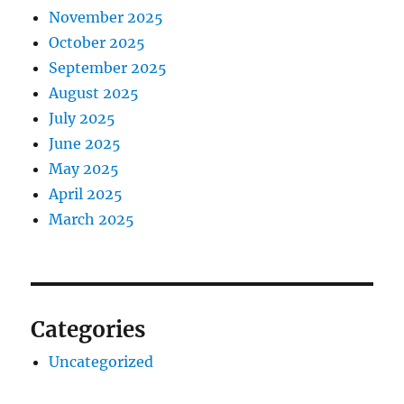
November 2025
October 2025
September 2025
August 2025
July 2025
June 2025
May 2025
April 2025
March 2025
Categories
Uncategorized