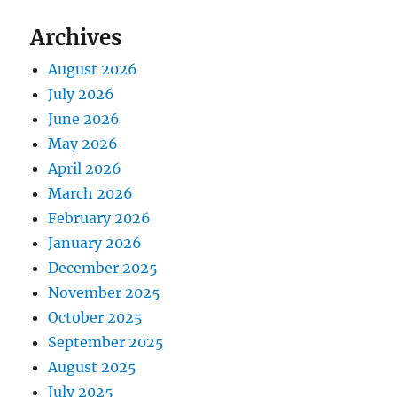
Archives
August 2026
July 2026
June 2026
May 2026
April 2026
March 2026
February 2026
January 2026
December 2025
November 2025
October 2025
September 2025
August 2025
July 2025