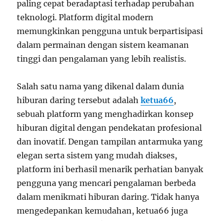
paling cepat beradaptasi terhadap perubahan
teknologi. Platform digital modern
memungkinkan pengguna untuk berpartisipasi
dalam permainan dengan sistem keamanan
tinggi dan pengalaman yang lebih realistis.
Salah satu nama yang dikenal dalam dunia
hiburan daring tersebut adalah
ketua66
,
sebuah platform yang menghadirkan konsep
hiburan digital dengan pendekatan profesional
dan inovatif. Dengan tampilan antarmuka yang
elegan serta sistem yang mudah diakses,
platform ini berhasil menarik perhatian banyak
pengguna yang mencari pengalaman berbeda
dalam menikmati hiburan daring. Tidak hanya
mengedepankan kemudahan, ketua66 juga