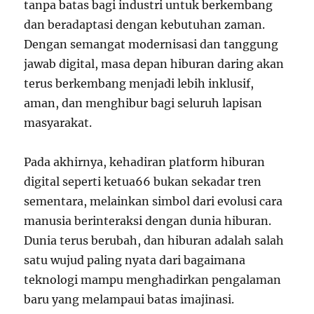
tanpa batas bagi industri untuk berkembang
dan beradaptasi dengan kebutuhan zaman.
Dengan semangat modernisasi dan tanggung
jawab digital, masa depan hiburan daring akan
terus berkembang menjadi lebih inklusif,
aman, dan menghibur bagi seluruh lapisan
masyarakat.
Pada akhirnya, kehadiran platform hiburan
digital seperti ketua66 bukan sekadar tren
sementara, melainkan simbol dari evolusi cara
manusia berinteraksi dengan dunia hiburan.
Dunia terus berubah, dan hiburan adalah salah
satu wujud paling nyata dari bagaimana
teknologi mampu menghadirkan pengalaman
baru yang melampaui batas imajinasi.