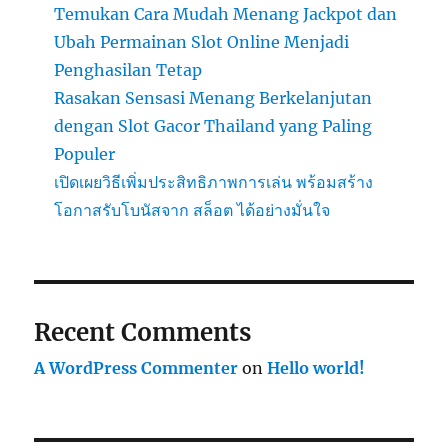
Temukan Cara Mudah Menang Jackpot dan
Ubah Permainan Slot Online Menjadi
Penghasilan Tetap
Rasakan Sensasi Menang Berkelanjutan
dengan Slot Gacor Thailand yang Paling
Populer
เปิดเผยวิธีเพิ่มประสิทธิภาพการเล่น พร้อมสร้าง
โอกาสรับโบนัสจาก สล็อต ได้อย่างมั่นใจ
Recent Comments
A WordPress Commenter
on
Hello world!