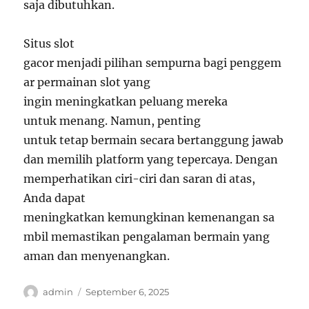
saja dibutuhkan.
Situs slot
gacor menjadi pilihan sempurna bagi penggem
ar permainan slot yang
ingin meningkatkan peluang mereka
untuk menang. Namun, penting
untuk tetap bermain secara bertanggung jawab
dan memilih platform yang tepercaya. Dengan
memperhatikan ciri-ciri dan saran di atas,
Anda dapat
meningkatkan kemungkinan kemenangan sa
mbil memastikan pengalaman bermain yang
aman dan menyenangkan.
Author
Posted
admin
September 6, 2025
on