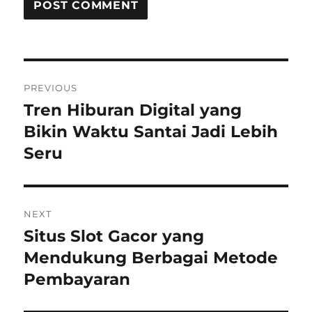
Post
PREVIOUS
navigation
Tren Hiburan Digital yang
Previous
post:
Bikin Waktu Santai Jadi Lebih
Seru
NEXT
Situs Slot Gacor yang
Next
post:
Mendukung Berbagai Metode
Pembayaran