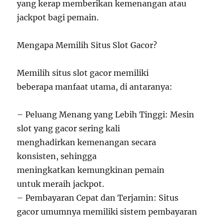
yang kerap memberikan kemenangan atau
jackpot bagi pemain.
Mengapa Memilih Situs Slot Gacor?
Memilih situs slot gacor memiliki
beberapa manfaat utama, di antaranya:
– Peluang Menang yang Lebih Tinggi: Mesin
slot yang gacor sering kali
menghadirkan kemenangan secara
konsisten, sehingga
meningkatkan kemungkinan pemain
untuk meraih jackpot.
– Pembayaran Cepat dan Terjamin: Situs
gacor umumnya memiliki sistem pembayaran