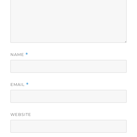
NAME
*
EMAIL
*
WEBSITE