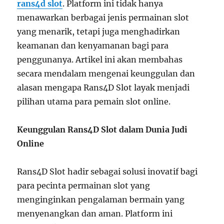
rans4d slot
. Platform ini tidak hanya
menawarkan berbagai jenis permainan slot
yang menarik, tetapi juga menghadirkan
keamanan dan kenyamanan bagi para
penggunanya. Artikel ini akan membahas
secara mendalam mengenai keunggulan dan
alasan mengapa Rans4D Slot layak menjadi
pilihan utama para pemain slot online.
Keunggulan Rans4D Slot dalam Dunia Judi
Online
Rans4D Slot hadir sebagai solusi inovatif bagi
para pecinta permainan slot yang
menginginkan pengalaman bermain yang
menyenangkan dan aman. Platform ini