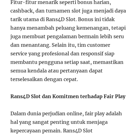
Fitur-fitur menarik seperti bonus harian,
cashback, dan turnamen slot juga menjadi daya
tarik utama di Rans4D Slot. Bonus ini tidak
hanya menambah peluang kemenangan, tetapi
juga membuat pengalaman bermain lebih seru
dan menantang. Selain itu, tim customer
service yang profesional dan responsif siap
membantu pengguna setiap saat, memastikan
semua kendala atau pertanyaan dapat
terselesaikan dengan cepat.
Rans4D Slot dan Komitmen terhadap Fair Play
Dalam dunia perjudian online, fair play adalah
hal yang sangat penting untuk menjaga
kepercayaan pemain. Rans4D Slot