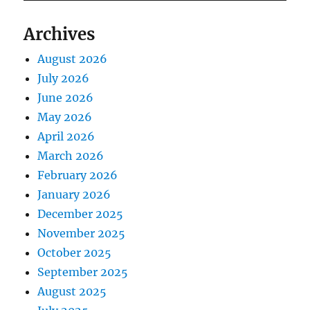
Archives
August 2026
July 2026
June 2026
May 2026
April 2026
March 2026
February 2026
January 2026
December 2025
November 2025
October 2025
September 2025
August 2025