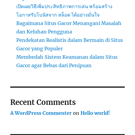
เปิดเผยวิธีเพิ่มประสิทธิภาพการเล่น พร้อมสร้าง
โอกาสรับโบนัสจาก สล็อต ได้อย่างมั่นใจ
Bagaimana Situs Gacor Menangani Masalah
dan Keluhan Pengguna
Pendekatan Realistis dalam Bermain di Situs
Gacor yang Populer
Membedah Sistem Keamanan dalam Situs
Gacor agar Bebas dari Penipuan
Recent Comments
A WordPress Commenter
on
Hello world!