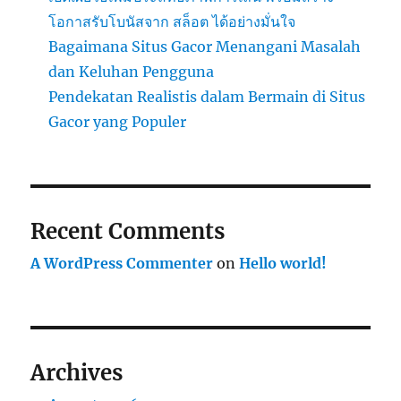
โอกาสรับโบนัสจาก สล็อต ได้อย่างมั่นใจ
Bagaimana Situs Gacor Menangani Masalah
dan Keluhan Pengguna
Pendekatan Realistis dalam Bermain di Situs
Gacor yang Populer
Recent Comments
A WordPress Commenter
on
Hello world!
Archives