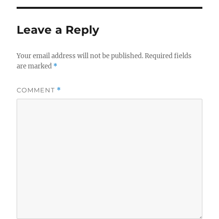
Leave a Reply
Your email address will not be published.
Required fields
are marked
*
COMMENT
*