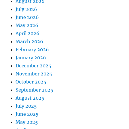
August 2026
July 2026
June 2026
May 2026
April 2026
March 2026
February 2026
January 2026
December 2025
November 2025
October 2025
September 2025
August 2025
July 2025
June 2025
May 2025