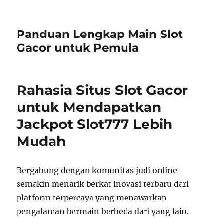
Panduan Lengkap Main Slot
Gacor untuk Pemula
Rahasia Situs Slot Gacor
untuk Mendapatkan
Jackpot Slot777 Lebih
Mudah
Bergabung dengan komunitas judi online
semakin menarik berkat inovasi terbaru dari
platform terpercaya yang menawarkan
pengalaman bermain berbeda dari yang lain.