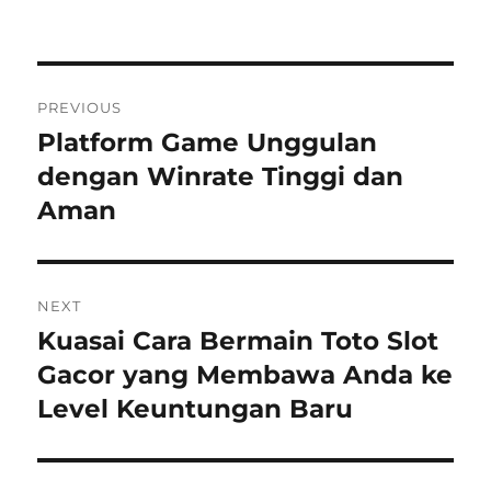
Post
PREVIOUS
navigation
Platform Game Unggulan
Previous
post:
dengan Winrate Tinggi dan
Aman
NEXT
Kuasai Cara Bermain Toto Slot
Next
post:
Gacor yang Membawa Anda ke
Level Keuntungan Baru