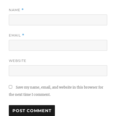
NAME
*
EMAIL
*
WEBSITE
Save my name, email, and website in this browser for
the next time I comment.