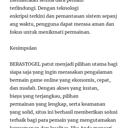
memastikan semua data pemain
terlindungi. Dengan teknologi
enkripsi terkini dan pemantauan sistem sepanj
ang waktu, pengguna dapat merasa aman dan
fokus untuk menikmati permainan.
Kesimpulan
BERASTOGEL patut menjadi pilihan utama bagi
siapa saja yang ingin merasakan pengalaman
bermain game online yang ekonomis, cepat,
dan mudah. Dengan akses yang instan,
biaya yang terjangkau, pilihan
permainan yang lengkap, serta keamanan
yang solid, situs ini berhasil memberikan solusi
terbaik bagi para pemain yang mengutamakan