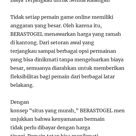
Biaya Terjangkau untuk Semua Kalangan
Tidak setiap pemain game online memiliki
anggaran yang besar. Oleh karena itu,
BERASTOGEL menawarkan harga yang ramah
di kantong. Dari setoran awal yang
terjangkau sampai berbagai opsi permainan
yang bisa dinikmati tanpa mengeluarkan biaya
besar, semuanya diarahkan untuk memberikan
fleksibilitas bagi pemain dari berbagai latar
belakang.
Dengan
konsep “situs yang murah,” BERASTOGEL men
unjukkan bahwa kenyamanan bermain
tidak perlu dibayar dengan harga