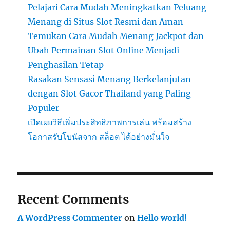
Pelajari Cara Mudah Meningkatkan Peluang
Menang di Situs Slot Resmi dan Aman
Temukan Cara Mudah Menang Jackpot dan
Ubah Permainan Slot Online Menjadi
Penghasilan Tetap
Rasakan Sensasi Menang Berkelanjutan
dengan Slot Gacor Thailand yang Paling
Populer
เปิดเผยวิธีเพิ่มประสิทธิภาพการเล่น พร้อมสร้าง
โอกาสรับโบนัสจาก สล็อต ได้อย่างมั่นใจ
Recent Comments
A WordPress Commenter
on
Hello world!