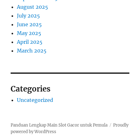
August 2025
July 2025
June 2025
May 2025
April 2025
March 2025
Categories
Uncategorized
Panduan Lengkap Main Slot Gacor untuk Pemula
Proudly
powered by WordPress