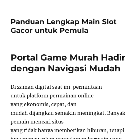
Panduan Lengkap Main Slot
Gacor untuk Pemula
Portal Game Murah Hadir
dengan Navigasi Mudah
Di zaman digital saat ini, permintaan
untuk platform permainan online
yang ekonomis, cepat, dan
mudah dijangkau semakin meningkat. Banyak
pemain mencari situs
yang tidak hanya memberikan hiburan, tetapi