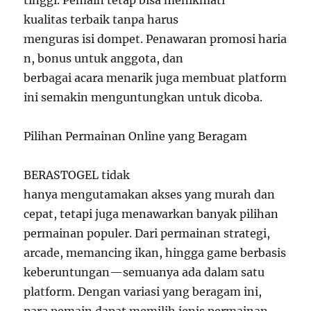
tinggi. Pemain tetap bisa menikmati
kualitas terbaik tanpa harus
menguras isi dompet. Penawaran promosi haria
n, bonus untuk anggota, dan
berbagai acara menarik juga membuat platform
ini semakin menguntungkan untuk dicoba.
Pilihan Permainan Online yang Beragam
BERASTOGEL tidak
hanya mengutamakan akses yang murah dan
cepat, tetapi juga menawarkan banyak pilihan
permainan populer. Dari permainan strategi,
arcade, memancing ikan, hingga game berbasis
keberuntungan—semuanya ada dalam satu
platform. Dengan variasi yang beragam ini,