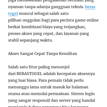
juga menawarkan pengalaman bermain yang
nyaman tanpa adanya gangguan teknis.
beras
togel
muncul sebagai salah satu
pilihan unggulan bagi para pecinta game online
berkat kombinasi biaya yang terjangkau,
proses akses yang cepat, dan layanan yang
stabil sepanjang waktu.
Akses Sangat Cepat Tanpa Kesulitan
Salah satu fitur paling menonjol
dari BERASTOGEL adalah kecepatan aksesnya
yang luar biasa. Para pemain tidak perlu
menunggu lama untuk masuk ke halaman
utama atau memulai permainan. Sistem login
yang sangat responsif dan server yang handal