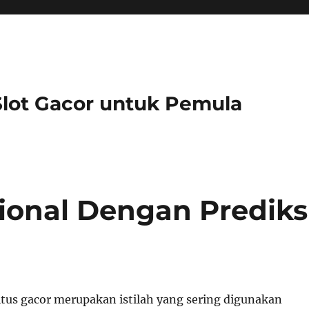
lot Gacor untuk Pemula
ional Dengan Prediks
tus gacor merupakan istilah yang sering digunakan