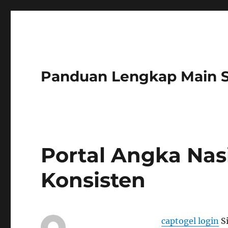
Panduan Lengkap Main S
Portal Angka Nas
Konsisten
captogel login
Si