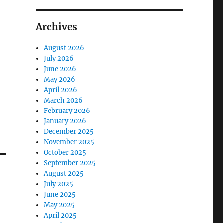
Archives
August 2026
July 2026
June 2026
May 2026
April 2026
March 2026
February 2026
January 2026
December 2025
November 2025
October 2025
September 2025
August 2025
July 2025
June 2025
May 2025
April 2025