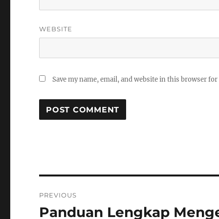
WEBSITE
Save my name, email, and website in this browser for
Post
PREVIOUS
navigation
Panduan Lengkap Menge
Previous