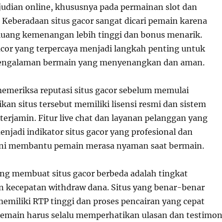
judian online, khususnya pada permainan slot dan
. Keberadaan situs gacor sangat dicari pemain karena
uang kemenangan lebih tinggi dan bonus menarik.
acor yang terpercaya menjadi langkah penting untuk
engalaman bermain yang menyenangkan dan aman.
emeriksa reputasi situs gacor sebelum memulai
kan situs tersebut memiliki lisensi resmi dan sistem
erjamin. Fitur live chat dan layanan pelanggan yang
enjadi indikator situs gacor yang profesional dan
 ini membantu pemain merasa nyaman saat bermain.
ng membuat situs gacor berbeda adalah tingkat
 kecepatan withdraw dana. Situs yang benar-benar
memiliki RTP tinggi dan proses pencairan yang cepat
Pemain harus selalu memperhatikan ulasan dan testimon