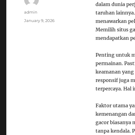
dalam dunia per
Author
admin
taruhan lainnya
Posted
January 9, 2026
menawarkan pel
on
Memilih situs g
mendapatkan p
Penting untuk m
permainan. Pasti
keamanan yang t
responsif juga m
terpercaya. Hal
Faktor utama ya
kemenangan dan
gacor biasanya 
tanpa kendala. 