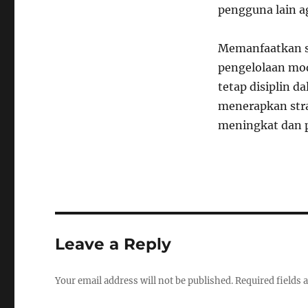
pengguna lain ag
Memanfaatkan si
pengelolaan mod
tetap disiplin d
menerapkan str
meningkat dan 
Leave a Reply
Your email address will not be published.
Required fields