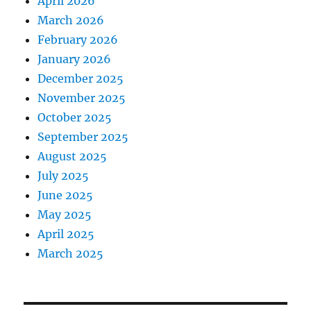
April 2026
March 2026
February 2026
January 2026
December 2025
November 2025
October 2025
September 2025
August 2025
July 2025
June 2025
May 2025
April 2025
March 2025