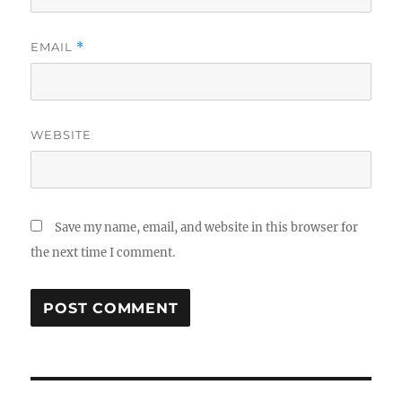
EMAIL
*
WEBSITE
Save my name, email, and website in this browser for
the next time I comment.
Post