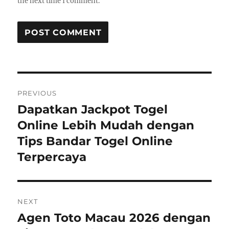
the next time I comment.
Post
PREVIOUS
navigation
Dapatkan Jackpot Togel
Previous
post:
Online Lebih Mudah dengan
Tips Bandar Togel Online
Terpercaya
NEXT
Agen Toto Macau 2026 dengan
Next