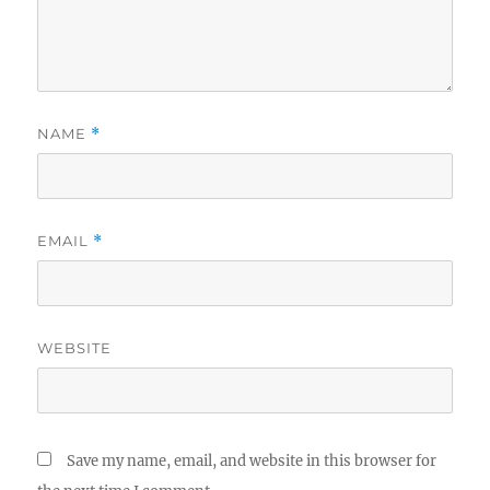
NAME
*
EMAIL
*
WEBSITE
Save my name, email, and website in this browser for