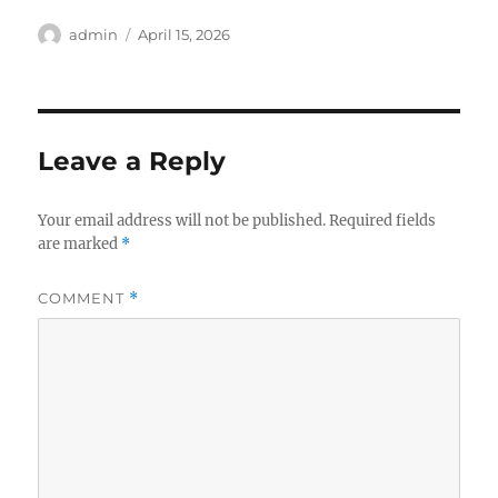
Author
Posted
admin
April 15, 2026
on
Leave a Reply
Your email address will not be published.
Required fields
are marked
*
COMMENT
*