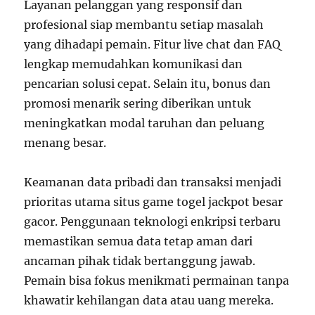
Layanan pelanggan yang responsif dan
profesional siap membantu setiap masalah
yang dihadapi pemain. Fitur live chat dan FAQ
lengkap memudahkan komunikasi dan
pencarian solusi cepat. Selain itu, bonus dan
promosi menarik sering diberikan untuk
meningkatkan modal taruhan dan peluang
menang besar.
Keamanan data pribadi dan transaksi menjadi
prioritas utama situs game togel jackpot besar
gacor. Penggunaan teknologi enkripsi terbaru
memastikan semua data tetap aman dari
ancaman pihak tidak bertanggung jawab.
Pemain bisa fokus menikmati permainan tanpa
khawatir kehilangan data atau uang mereka.