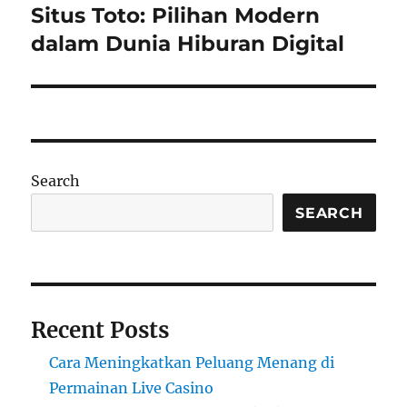
Situs Toto: Pilihan Modern
Next
post:
dalam Dunia Hiburan Digital
Search
SEARCH
Recent Posts
Cara Meningkatkan Peluang Menang di
Permainan Live Casino