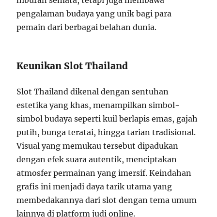
hiburan semata, tetapi juga membawa
pengalaman budaya yang unik bagi para
pemain dari berbagai belahan dunia.
Keunikan Slot Thailand
Slot Thailand dikenal dengan sentuhan
estetika yang khas, menampilkan simbol-
simbol budaya seperti kuil berlapis emas, gajah
putih, bunga teratai, hingga tarian tradisional.
Visual yang memukau tersebut dipadukan
dengan efek suara autentik, menciptakan
atmosfer permainan yang imersif. Keindahan
grafis ini menjadi daya tarik utama yang
membedakannya dari slot dengan tema umum
lainnya di platform judi online.