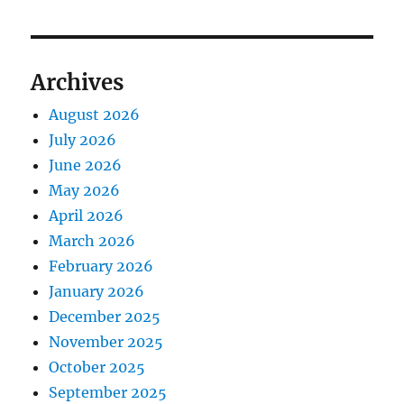
Archives
August 2026
July 2026
June 2026
May 2026
April 2026
March 2026
February 2026
January 2026
December 2025
November 2025
October 2025
September 2025