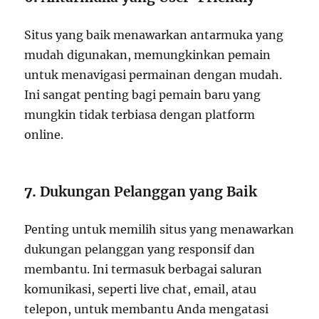
Situs yang baik menawarkan antarmuka yang
mudah digunakan, memungkinkan pemain
untuk menavigasi permainan dengan mudah.
Ini sangat penting bagi pemain baru yang
mungkin tidak terbiasa dengan platform
online.
7.
Dukungan Pelanggan yang Baik
Penting untuk memilih situs yang menawarkan
dukungan pelanggan yang responsif dan
membantu. Ini termasuk berbagai saluran
komunikasi, seperti live chat, email, atau
telepon, untuk membantu Anda mengatasi