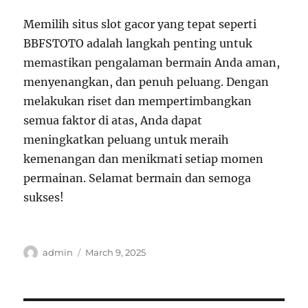
Memilih situs slot gacor yang tepat seperti
BBFSTOTO adalah langkah penting untuk
memastikan pengalaman bermain Anda aman,
menyenangkan, dan penuh peluang. Dengan
melakukan riset dan mempertimbangkan
semua faktor di atas, Anda dapat
meningkatkan peluang untuk meraih
kemenangan dan menikmati setiap momen
permainan. Selamat bermain dan semoga
sukses!
Author
Posted
admin
March 9, 2025
on