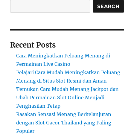
SEARCH
Recent Posts
Cara Meningkatkan Peluang Menang di
Permainan Live Casino
Pelajari Cara Mudah Meningkatkan Peluang
Menang di Situs Slot Resmi dan Aman
Temukan Cara Mudah Menang Jackpot dan
Ubah Permainan Slot Online Menjadi
Penghasilan Tetap
Rasakan Sensasi Menang Berkelanjutan
dengan Slot Gacor Thailand yang Paling
Populer