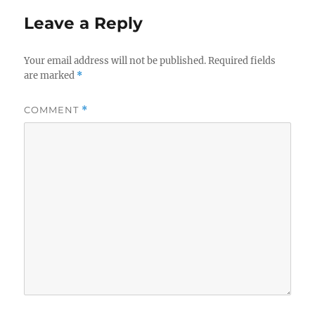
Leave a Reply
Your email address will not be published.
Required fields
are marked
*
COMMENT
*