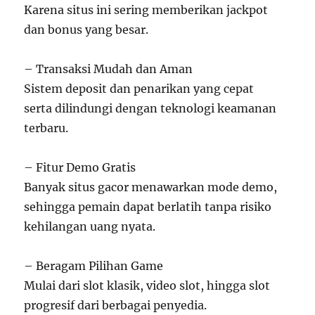
Karena situs ini sering memberikan jackpot
dan bonus yang besar.
– Transaksi Mudah dan Aman
Sistem deposit dan penarikan yang cepat
serta dilindungi dengan teknologi keamanan
terbaru.
– Fitur Demo Gratis
Banyak situs gacor menawarkan mode demo,
sehingga pemain dapat berlatih tanpa risiko
kehilangan uang nyata.
– Beragam Pilihan Game
Mulai dari slot klasik, video slot, hingga slot
progresif dari berbagai penyedia.