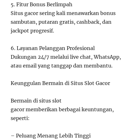
5. Fitur Bonus Berlimpah
Situs gacor sering kali menawarkan bonus
sambutan, putaran gratis, cashback, dan
jackpot progresif.
6. Layanan Pelanggan Profesional
Dukungan 24/7 melalui live chat, WhatsApp,
atau email yang tanggap dan membantu.
Keunggulan Bermain di Situs Slot Gacor
Bermain di situs slot
gacor memberikan berbagai keuntungan,
seperti:
– Peluang Menang Lebih Tinggi