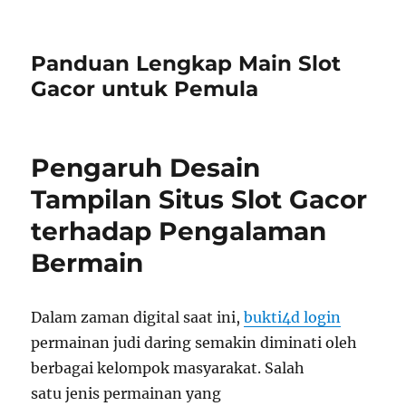
Panduan Lengkap Main Slot
Gacor untuk Pemula
Pengaruh Desain
Tampilan Situs Slot Gacor
terhadap Pengalaman
Bermain
Dalam zaman digital saat ini,
bukti4d login
permainan judi daring semakin diminati oleh
berbagai kelompok masyarakat. Salah
satu jenis permainan yang