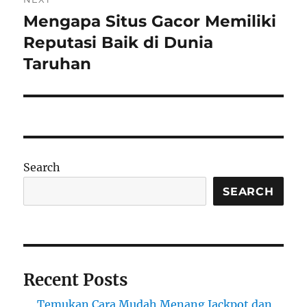
Mengapa Situs Gacor Memiliki
Next
post:
Reputasi Baik di Dunia
Taruhan
Search
SEARCH
Recent Posts
Temukan Cara Mudah Menang Jackpot dan