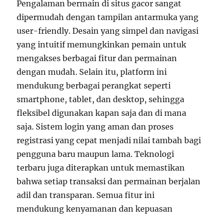
Pengalaman bermain di situs gacor sangat
dipermudah dengan tampilan antarmuka yang
user-friendly. Desain yang simpel dan navigasi
yang intuitif memungkinkan pemain untuk
mengakses berbagai fitur dan permainan
dengan mudah. Selain itu, platform ini
mendukung berbagai perangkat seperti
smartphone, tablet, dan desktop, sehingga
fleksibel digunakan kapan saja dan di mana
saja. Sistem login yang aman dan proses
registrasi yang cepat menjadi nilai tambah bagi
pengguna baru maupun lama. Teknologi
terbaru juga diterapkan untuk memastikan
bahwa setiap transaksi dan permainan berjalan
adil dan transparan. Semua fitur ini
mendukung kenyamanan dan kepuasan