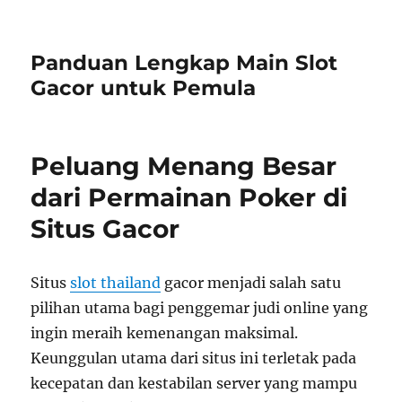
Panduan Lengkap Main Slot
Gacor untuk Pemula
Peluang Menang Besar
dari Permainan Poker di
Situs Gacor
Situs
slot thailand
gacor menjadi salah satu
pilihan utama bagi penggemar judi online yang
ingin meraih kemenangan maksimal.
Keunggulan utama dari situs ini terletak pada
kecepatan dan kestabilan server yang mampu