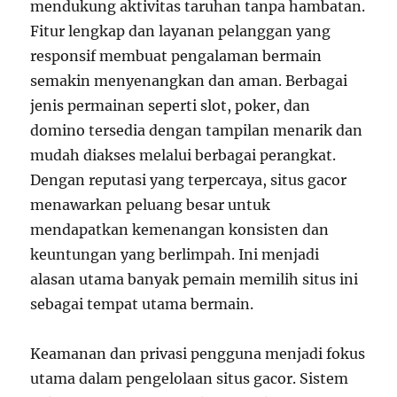
mendukung aktivitas taruhan tanpa hambatan.
Fitur lengkap dan layanan pelanggan yang
responsif membuat pengalaman bermain
semakin menyenangkan dan aman. Berbagai
jenis permainan seperti slot, poker, dan
domino tersedia dengan tampilan menarik dan
mudah diakses melalui berbagai perangkat.
Dengan reputasi yang terpercaya, situs gacor
menawarkan peluang besar untuk
mendapatkan kemenangan konsisten dan
keuntungan yang berlimpah. Ini menjadi
alasan utama banyak pemain memilih situs ini
sebagai tempat utama bermain.
Keamanan dan privasi pengguna menjadi fokus
utama dalam pengelolaan situs gacor. Sistem