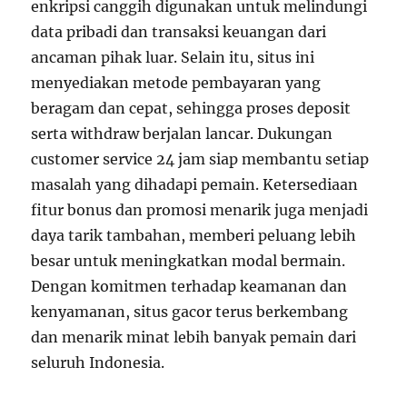
enkripsi canggih digunakan untuk melindungi
data pribadi dan transaksi keuangan dari
ancaman pihak luar. Selain itu, situs ini
menyediakan metode pembayaran yang
beragam dan cepat, sehingga proses deposit
serta withdraw berjalan lancar. Dukungan
customer service 24 jam siap membantu setiap
masalah yang dihadapi pemain. Ketersediaan
fitur bonus dan promosi menarik juga menjadi
daya tarik tambahan, memberi peluang lebih
besar untuk meningkatkan modal bermain.
Dengan komitmen terhadap keamanan dan
kenyamanan, situs gacor terus berkembang
dan menarik minat lebih banyak pemain dari
seluruh Indonesia.