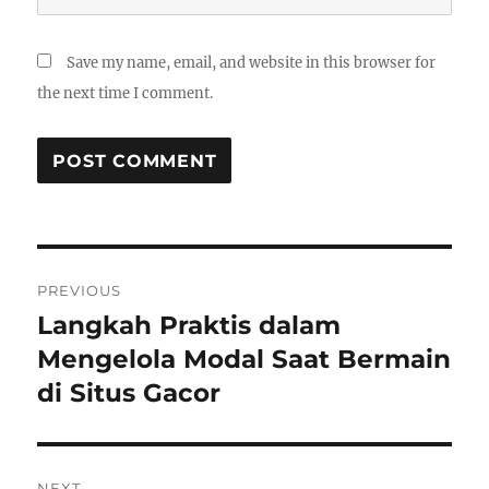
Save my name, email, and website in this browser for
the next time I comment.
Post
PREVIOUS
navigation
Langkah Praktis dalam
Previous
post:
Mengelola Modal Saat Bermain
di Situs Gacor
NEXT