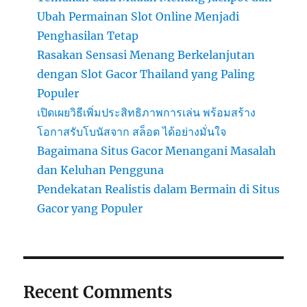
Ubah Permainan Slot Online Menjadi
Penghasilan Tetap
Rasakan Sensasi Menang Berkelanjutan
dengan Slot Gacor Thailand yang Paling
Populer
เปิดเผยวิธีเพิ่มประสิทธิภาพการเล่น พร้อมสร้าง
โอกาสรับโบนัสจาก สล็อต ได้อย่างมั่นใจ
Bagaimana Situs Gacor Menangani Masalah
dan Keluhan Pengguna
Pendekatan Realistis dalam Bermain di Situs
Gacor yang Populer
Recent Comments